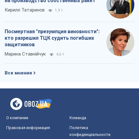
на производство собственных ракет
Кирилл Татаринов
1,9 т.
Посмертная "презумпция виновности":
кто разрешил ТЦК судить погибших
защитников
Марина Ставнійчук
4,6 т.
Все мнения
О компании
Команда
Правовая информация
Политика
конфиденциальности