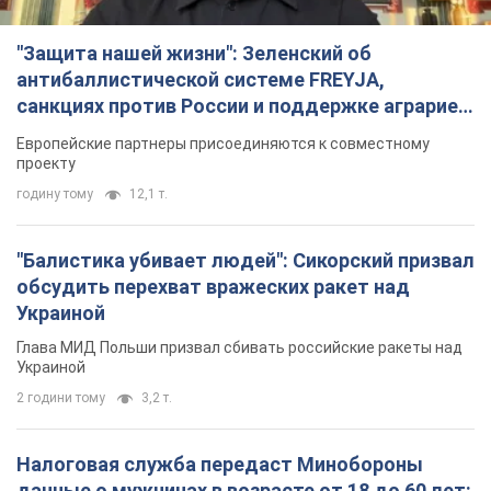
"Защита нашей жизни": Зеленский об
антибаллистической системе FREYJA,
санкциях против России и поддержке аграриев.
Видео
Европейские партнеры присоединяются к совместному
проекту
годину тому
12,1 т.
"Балистика убивает людей": Сикорский призвал
обсудить перехват вражеских ракет над
Украиной
Глава МИД Польши призвал сбивать российские ракеты над
Украиной
2 години тому
3,2 т.
Налоговая служба передаст Минобороны
данные о мужчинах в возрасте от 18 до 60 лет: