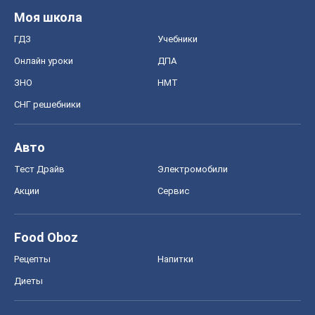
Авто
Тест Драйв
Электромобили
Акции
Сервис
Food Oboz
Рецепты
Напитки
Диеты
Экономика
Рынки и компании
Mакроэкономика
MedOboz
Новости медицины
MAMACLUB