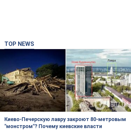
Киево-Печерскую лавру закроют 80-метровым
"монстром"? Почему киевские власти
отказались остановить строительство
небоскреба "московского верующего"
Какая реакция Кличко на петицию по отмене строительства
3 години тому
26,5 т.
Армия РФ выпустила по Одессе 11 ракет
различных типов и до 100 дронов: горели
исторические здания, есть пострадавшие.