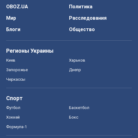
Запорожье
Днепр
Черкассы
Спорт
Футбол
Баскетбол
Хоккей
Бокс
Формула-1
Моя школа
ГДЗ
Учебники
Онлайн уроки
ДПА
ЗНО
НМТ
СНГ решебники