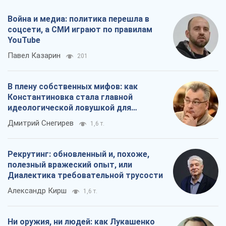
идеологической ловушкой для
российских оккупантов
Дмитрий Снегирев
1,6 т.
Рекрутинг: обновленный и, похоже,
полезный вражеский опыт, или
Диалектика требовательной трусости
Александр Кирш
1,6 т.
Ни оружия, ни людей: как Лукашенко
создает новую армию
Игар Тышкевич
16,6 т.
Все мнения