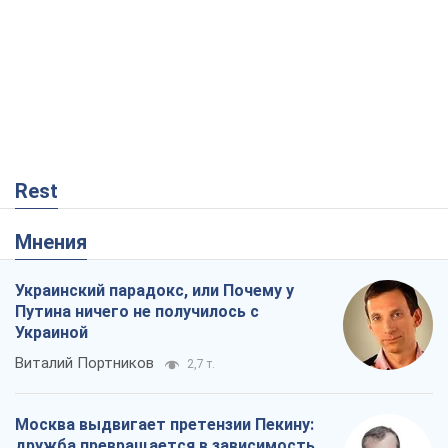
Мнения
Украинский парадокс, или Почему у
Путина ничего не получилось с
Украиной
Виталий Портников
2,7 т.
Москва выдвигает претензии Пекину:
дружба превращается в зависимость
России от Китая
Виктор Каспрук
4,7 т.
Дух Анкориджа окончательно
испарился
Виктор Андрусив
99