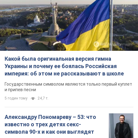
Украины и почему ее боялась Российская
империя: об этом не рассказывают в школе
Государственным символом являются только первый куплет
и припев песни
5 годин тому
24,7 т.
Александру Пономареву – 53: что
известно о трех детях секс-
символа 90-х и как они выглядят
Несмотря на развитие карьеры, артист не
забывал о личном счастье
11 годин тому
9,2 т.
В ПриватБанке рассказали,
действительны ли доллары 1996
года: принимают ли обменники и
банки такие купюры
Что делать, если банки и обменники не