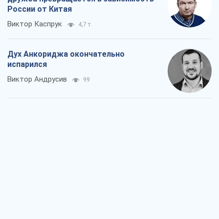
Война и медиа: политика перешла в
соцсети, а СМИ играют по правилам
YouTube
Павел Казарин
201
В плену собственных мифов: как
Константиновка стала главной