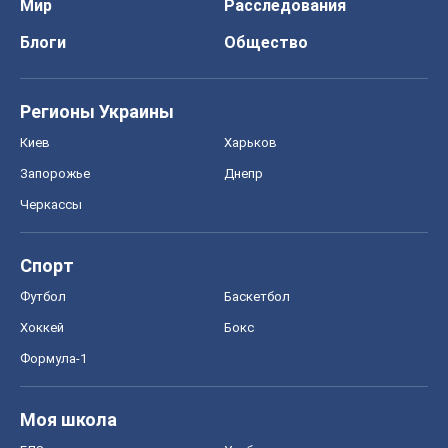
Хоккей
Бокс
Формула-1
Моя школа
ГДЗ
Учебники
Онлайн уроки
ДПА
ЗНО
НМТ
СНГ решебники
Авто
Тест Драйв
Электромобили
Акции
Сервис
Food Oboz
Рецепты
Напитки