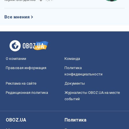
событий
OBOZ.UA
Политика
Мир
Расследования
Блоги
Общество
Регионы Украины
Киев
Харьков
Запорожье
Днепр
Черкассы
Спорт
Футбол
Баскетбол