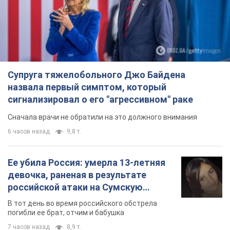
девочка, раненая в результате
российской атаки на Сумскую
область. Фото
В тот день во время российского обстрела
погибли ее брат, отчим и бабушка
7 часов назад
8,9 т.
Почему в СССР врачи носили только
белые халаты
В этом был как практический, так и
символический смысл
6 часов назад
2,3 т.