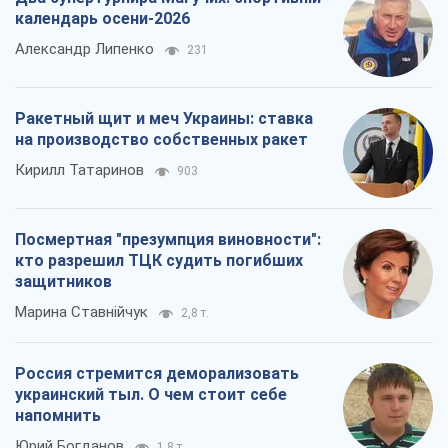
Россия стремится деморализовать
украинский тыл. О чем стоит себе
напомнить
Юрий Богданов
1,8 т.
Все мнения
О компании
Команда
Правовая информация
Политика
конфиденциальности
Реклама на сайте
Документы
Редакционная политика
Журналисты OBOZ.UA на месте