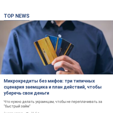
сценария заемщика и план действий, чтобы
уберечь свои деньги
Что нужно делать украинцам, чтобы не переплачивать за
"быстрый займ"
3 часа назад
21,5 т.
Херсон полностью остался без света, во
Львове аварийные отключения: ситуация в
энергосистеме 6 августа
Россияне нанесли удар по важному энергообъекту
2 часа назад
11,2 т.
Зеленский созвал совещание по вопросам
подготовки украинской баллистики и
антибаллистической программы FREYJA: какие
решения готовятся
В Киеве рассчитывают на успешное завершение проекта