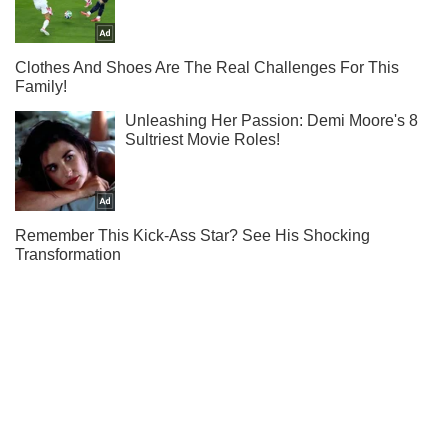
Не пропусти молнию! Подписывайся на нас в Telegram
Подписаться
Подписаться
Фаршированный цыпленок без...