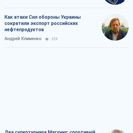
Два супертурнира Магучих: спортивній
календарь осени-2026
Александр Липенко
231
Ракетный щит и меч Украины: ставка
на производство собственных ракет
Кирилл Татаринов
903
Посмертная "презумпция виновности":
кто разрешил ТЦК судить погибших
защитников
Марина Ставнійчук
2,8 т.