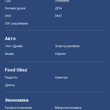
Диеты
Экономика
Рынки и компании
Mакроэкономика
MedOboz
Новости медицины
MAMACLUB
Шоу
Афиша
Сплетни
Красота
Мода
Женский Журнал