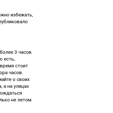
жно избежать,
опубликовало
более 3 часов.
о есть,
 время стоит
ора часов.
майте о своих
, а на улицах
дождаться
лько не летом.