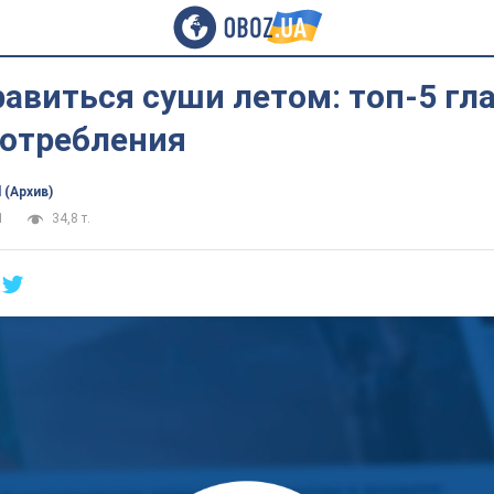
равиться суши летом: топ-5 гл
потребления
 (Архив)
1
34,8 т.