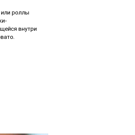
и или роллы
ки-
ящейся внутри
овато.