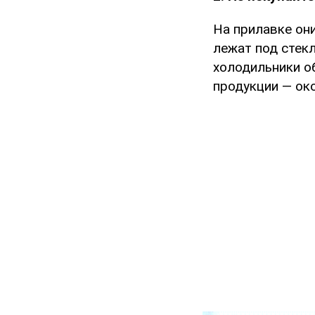
На прилавке они
лежат под стекл
холодильники о
продукции — око