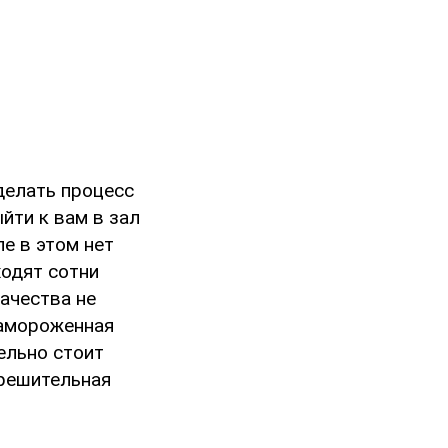
делать процесс
йти к вам в зал
ле в этом нет
ходят сотни
качества не
замороженная
ельно стоит
зрешительная