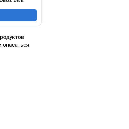
 OBOZ.UA в
родуктов
и опасаться