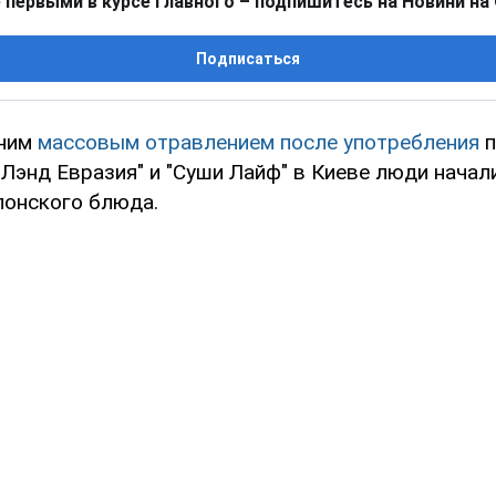
 первыми в курсе главного – подпишитесь на Новини на
Подписаться
вним
массовым отравлением после употребления
п
Лэнд Евразия" и "Суши Лайф" в Киеве люди начал
понского блюда.