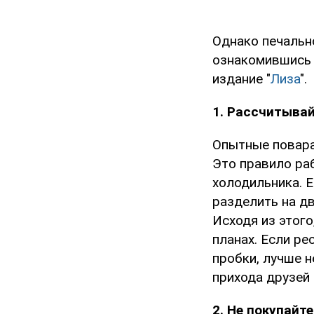
Однако печальн
ознакомившись 
издание "
Лиза
".
1. Рассчитывай
Опытные повара-
Это правило ра
холодильника. Е
разделить на дв
Исходя из этого
планах. Если ре
пробки, лучше 
прихода друзей 
2. Не покупайт