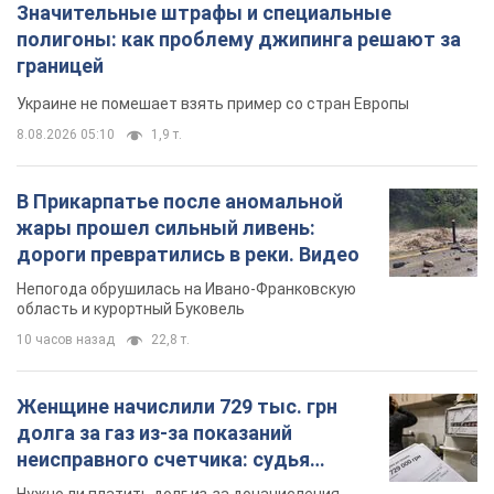
Значительные штрафы и специальные
полигоны: как проблему джипинга решают за
границей
Украине не помешает взять пример со стран Европы
8.08.2026 05:10
1,9 т.
В Прикарпатье после аномальной
жары прошел сильный ливень:
дороги превратились в реки. Видео
Непогода обрушилась на Ивано-Франковскую
область и курортный Буковель
10 часов назад
22,8 т.
Женщине начислили 729 тыс. грн
долга за газ из-за показаний
неисправного счетчика: судья
вынес неожиданное решение