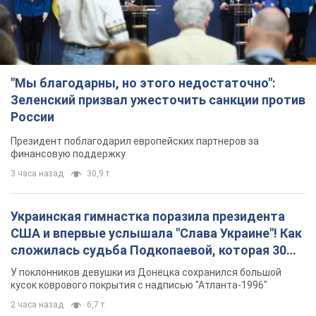
"Мы благодарны, но этого недостаточно":
Зеленский призвал ужесточить санкции против
России
Президент поблагодарил европейских партнеров за
финансовую поддержку
3 часа назад
30,9 т.
Украинская гимнастка поразила президента
США и впервые услышала "Слава Украине"! Как
сложилась судьба Подкопаевой, которая 30
лет назад завоевала "золото" Олимпиады
У поклонников девушки из Донецка сохранился большой
кусок коврового покрытия с надписью "Атланта-1996"
2 часа назад
6,7 т.