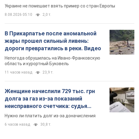
Украине не помешает взять пример со стран Европы
8.08.2026 05:10
2,0 т.
В Прикарпатье после аномальной
жары прошел сильный ливень:
дороги превратились в реки. Видео
Непогода обрушилась на Ивано-Франковскую
область и курортный Буковель
11 часов назад
23,9 т.
Женщине начислили 729 тыс. грн
долга за газ из-за показаний
неисправного счетчика: судья
вынес неожиданное решение
Нужно ли платить долг из-за доначисления
6 часов назад
30,8 т.