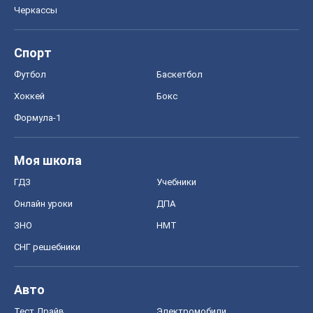
Черкассы
Спорт
Футбол
Баскетбол
Хоккей
Бокс
Формула-1
Моя школа
ГДЗ
Учебники
Онлайн уроки
ДПА
ЗНО
НМТ
СНГ решебники
Авто
Тест Драйв
Электромобили