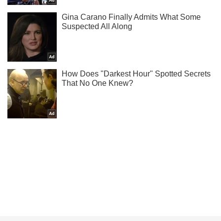
Не надоедаем! Только самое важное - подписывайся на
наш Telegram-канал
Подписаться
Подписаться
Топ-5 аппетитных ужинов...