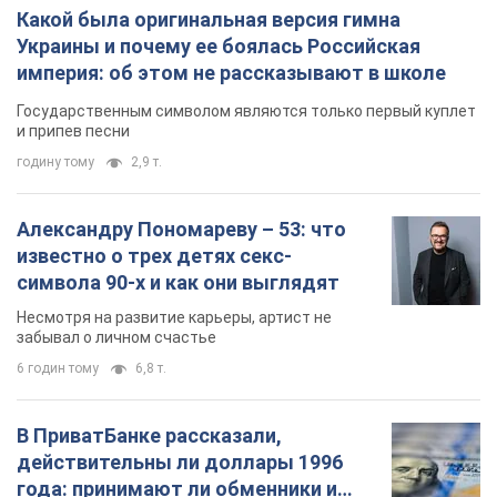
Александру Пономареву – 53: что
известно о трех детях секс-
символа 90-х и как они выглядят
Несмотря на развитие карьеры, артист не
забывал о личном счастье
6 годин тому
6,8 т.
В ПриватБанке рассказали,
действительны ли доллары 1996
года: принимают ли обменники и
банки такие купюры
Что делать, если банки и обменники не
принимают старые доллары
8 годин тому
59,3 т.