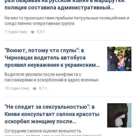
разговаривая на русском языке в маршрутке:
полиция составила административный
протокол. Видео
На место происшествия прибыли патрульные полицейские и
следственно-оперативная группа
7 годин тому
9,9 т.
"Воюют, потому что глупы": в
Черновцах водитель автобуса
проявил неуважение к украинским
военным и поплатился за это.
Водителя уволили после конфликта с
Видео
пассажирами и оскорблений в адрес военных
10 годин тому
8,7 т.
"Не следит за сексуальностью": в
Киеве консультант салона красоты
оскорбил женщину после
химиотерапии, разгорелся скандал.
Сотрудник салона оценил внешность
Фото