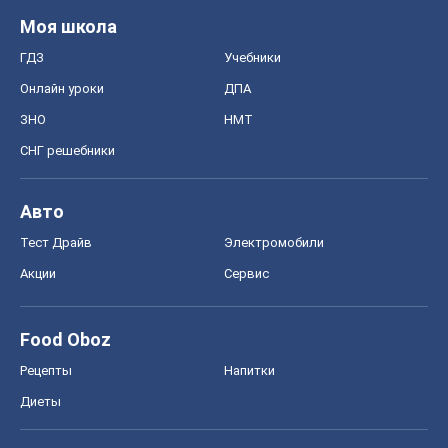
Food Oboz
Рецепты
Напитки
Диеты
Экономика
Рынки и компании
Mакроэкономика
MedOboz
Новости медицины
MAMACLUB
Шоу
Афиша
Сплетни
Красота
Мода