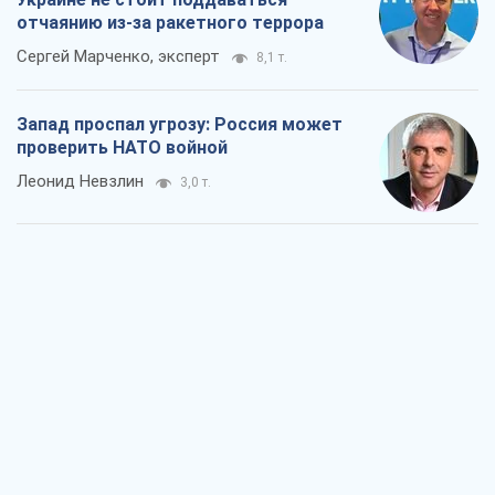
"Варта" и "Новатор" выдержали
пулеметный обстрел и удар FPV-дрона,
сохранив жизнь офицеру ВСУ
Украинская Бронетехника
3,0 т.
КНДР как катализатор войны, или О
новом этапе российско-
северокорейского союза
Алексей Кущ
3,1 т.