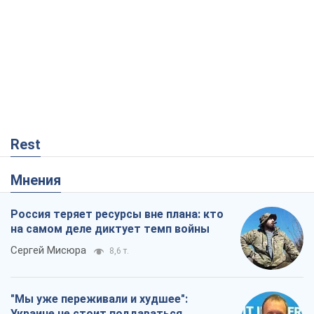
Россия теряет ресурсы вне плана: кто
на самом деле диктует темп войны
Сергей Мисюра
8,6 т.
"Мы уже переживали и худшее":
Украине не стоит поддаваться
отчаянию из-за ракетного террора
Сергей Марченко, эксперт
8,1 т.
Запад проспал угрозу: Россия может
проверить НАТО войной
Леонид Невзлин
3,0 т.