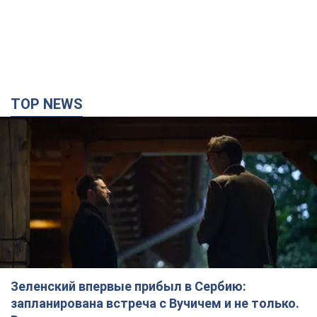
Зеленский впервые прибыл в Сербию:
запланирована встреча с Вучичем и не только.
Видео
Это первый визит главы государства в Белград
2 часа назад
73,7 т.
"Верните Федорова": в городах Украины уже
23-й день подряд проходят массовые митинги
с плакатами. Фото и видео
Участники акций продолжают серию ежедневных протестов
3 часа назад
2,1 т.