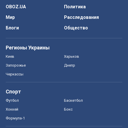
Спорт
Футбол
Баскетбол
Хоккей
Бокс
Формула-1
Моя школа
ГДЗ
Учебники
Онлайн уроки
ДПА
ЗНО
НМТ
СНГ решебники
Авто
Тест Драйв
Электромобили
Акции
Сервис