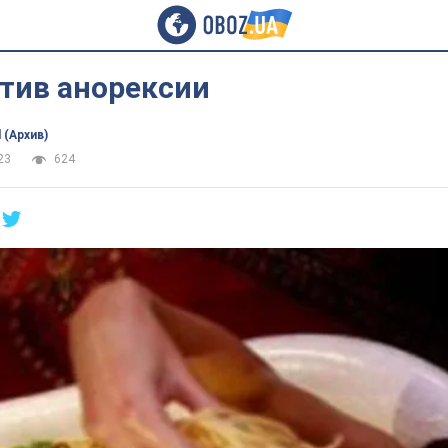
тив анорексии
 (Архив)
23
624