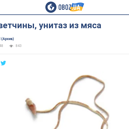
ветчины, унитаз из мяса
 (Архив)
48
843