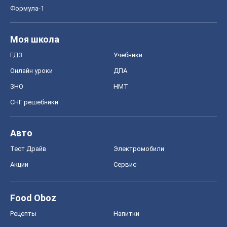
Тест Драйв
Электромобили
Акции
Сервис
Food Oboz
Рецепты
Напитки
Диеты
Экономика
Рынки и компании
Mакроэкономика
MedOboz
Новости медицины
MAMACLUB
Шоу