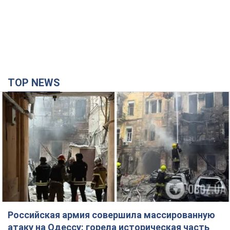
Российская армия совершила массированную
атаку на Одессу: горела историческая часть
города, есть пострадавшие. Фото и видео
Для террора враг применил ракеты и дроны
35 хвилин тому
37,1 т.
Депутаты взяли деньги из бюджета на аренду
элитных квартир в Киеве: кто из
парламентариев просил средства и где
поселился
Как работает особая социальная гарантия и кто ею
пользуется
4 години тому
50,4 т.