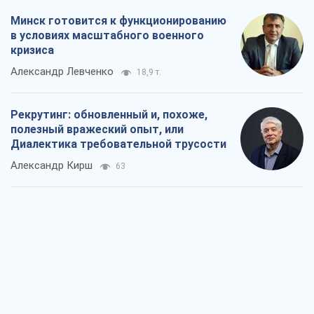
Ни оружия, ни людей: как Лукашенко
создает новую армию
Игар Тышкевич
15,9 т.
Когда закончится война?
Юрий Христензен
11,6 т.