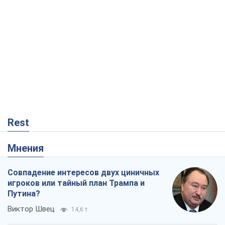
Мнения
Совпадение интересов двух циничных
игроков или тайный план Трампа и
Путина?
Виктор Швец
14,6 т.
Минск готовится к функционированию
в условиях масштабного военного
кризиса
Александр Левченко
18,9 т.
Рекрутинг: обновленный и, похоже,
полезный вражеский опыт, или
Диалектика требовательной трусости
Александр Кирш
63