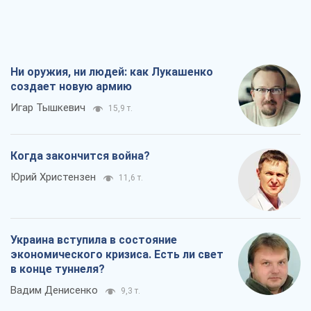
Украина вступила в состояние
экономического кризиса. Есть ли свет
в конце туннеля?
Вадим Денисенко
9,3 т.
Чей будет Крым, тот и победит (NSJ), а
украинских футбольных чиновников
могут назвать убийцами
Александр Кирш
8,8 т.
Все мнения