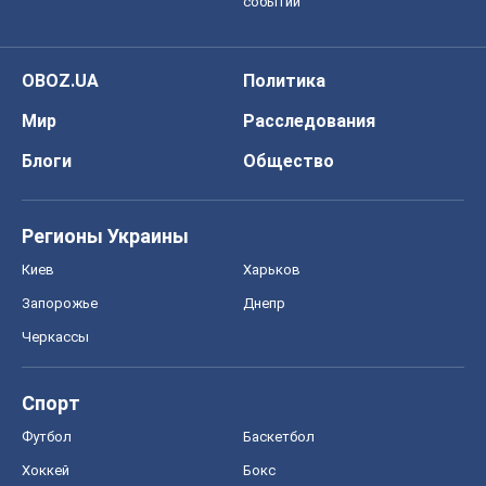
Запорожье
Днепр
Черкассы
Спорт
Футбол
Баскетбол
Хоккей
Бокс
Формула-1
Моя школа
ГДЗ
Учебники
Онлайн уроки
ДПА
ЗНО
НМТ
СНГ решебники
Авто