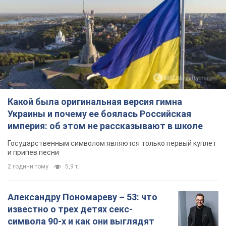
Государственным символом являются только первый куплет
и припев песни
2 години тому
5,9 т.
Александру Пономареву – 53: что
известно о трех детях секс-
символа 90-х и как они выглядят
Несмотря на развитие карьеры, артист не
забывал о личном счастье
7 годин тому
7,3 т.
В ПриватБанке рассказали,
действительны ли доллары 1996
года: принимают ли обменники и
банки такие купюры
Что делать, если банки и обменники не
принимают старые доллары
9 годин тому
64,9 т.