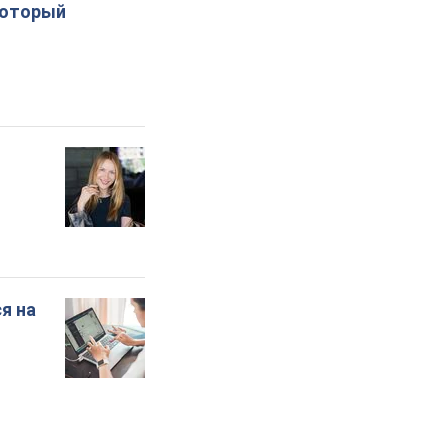
который
я на