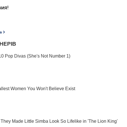
ния!
а