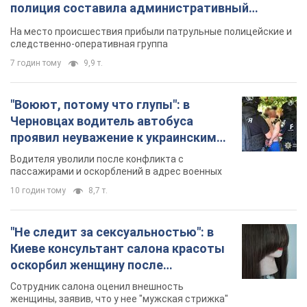
полиция составила административный
протокол. Видео
На место происшествия прибыли патрульные полицейские и
следственно-оперативная группа
7 годин тому
9,9 т.
"Воюют, потому что глупы": в
Черновцах водитель автобуса
проявил неуважение к украинским
военным и поплатился за это.
Водителя уволили после конфликта с
Видео
пассажирами и оскорблений в адрес военных
10 годин тому
8,7 т.
"Не следит за сексуальностью": в
Киеве консультант салона красоты
оскорбил женщину после
химиотерапии, разгорелся скандал.
Сотрудник салона оценил внешность
Фото
женщины, заявив, что у нее "мужская стрижка"