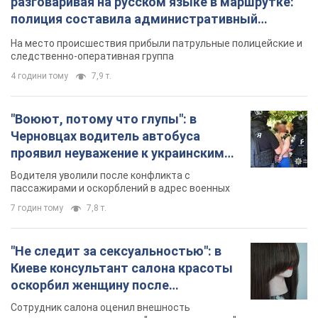
разговаривая на русском языке в маршрутке:
полиция составила административный
протокол. Видео
На место происшествия прибыли патрульные полицейские и
следственно-оперативная группа
4 години тому
7,9 т.
"Воюют, потому что глупы": в
Черновцах водитель автобуса
проявил неуважение к украинским
военным и поплатился за это.
Водителя уволили после конфликта с
Видео
пассажирами и оскорблений в адрес военных
7 годин тому
7,8 т.
"Не следит за сексуальностью": в
Киеве консультант салона красоты
оскорбил женщину после
химиотерапии, разгорелся скандал.
Сотрудник салона оценил внешность