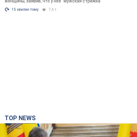
Фото
женщины, заявив, что у нее "мужская стрижка"
15 хвилин тому
7,6 т.
TOP NEWS