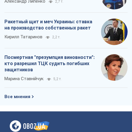
Александр Липенко
2,7 т.
Ракетный щит и меч Украины: ставка
на производство собственных ракет
Кирилл Татаринов
2,2 т.
Посмертная "презумпция виновности":
кто разрешил ТЦК судить погибших
защитников
Марина Ставнійчук
5,2 т.
Все мнения