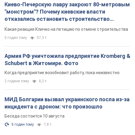
Киево-Печерскую лавру закроют 80-метровым
"монстром"? Почему киевские власти
отказались остановить строительство
небоскреба "московского верующего"
Какая реакция Кличко на петицию по отмене строительства
5 годин тому
57,3 т.
Армия РФ уничтожила предприятие Kromberg &
Schubert в Житомире. Фото
Когда предприятие возобновит работу, пока неизвестно
2 години тому
8,2 т.
МИД Болгарии вызвал украинского посла из-за
инцидента с дроном: что произошло
Беседа состоится 10 августа
5 годин тому
7,8 т.