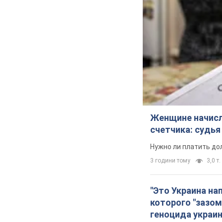
Женщине начисли
счетчика: судь
Нужно ли платить до
3 години тому
3,0 т.
"Это Украина на
которого "зазом
геноцида украи