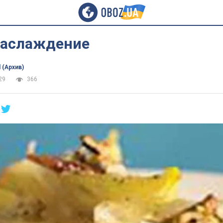
наслаждение
 (Архив)
29
366