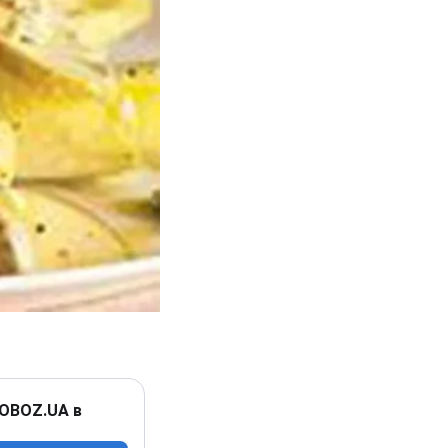
 OBOZ.UA в