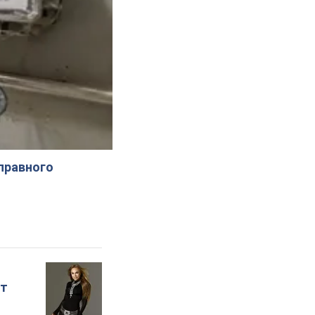
справного
ет