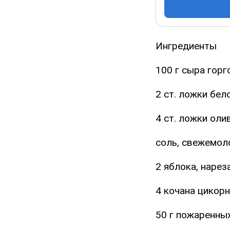
Ингредиенты
100 г сыра горг
2 ст. ложки бел
4 ст. ложки оли
соль, свежемол
2 яблока, наре
4 кочана цикорн
50 г пожаренны