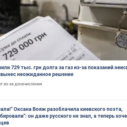
ли 729 тыс. грн долга за газ из-за показаний неи
я вынес неожиданное решение
лг из-за доначисления
пала!" Оксана Вояж разоблачила киевского поэта,
бировали": он даже русского не знал, а теперь хоч
нцев