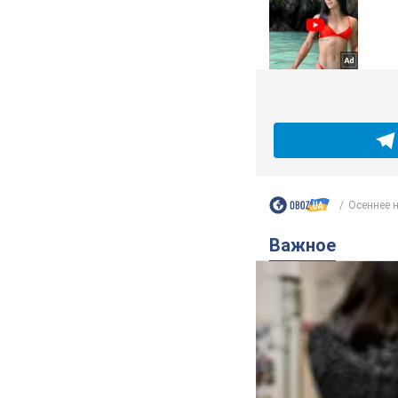
Осеннее н
Важное