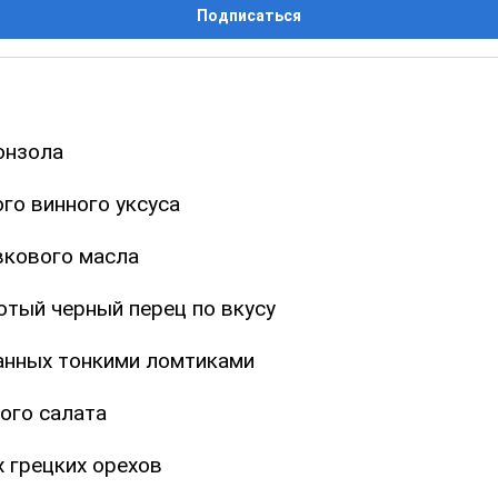
Подписаться
онзола
ого винного уксуса
вкового масла
отый черный перец по вкусу
занных тонкими ломтиками
ого салата
х грецких орехов