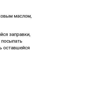
вковым маслом,
йся заправки,
, посыпать
ть оставшейся