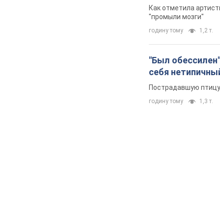
Как отметила артистк
"промыли мозги"
годину тому
1,2 т.
"Был обессилен"
себя нетипичны
Пострадавшую птицу 
годину тому
1,3 т.