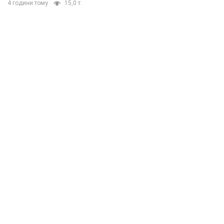
4 години тому
15,0 т.