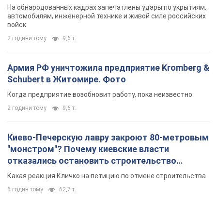
На обнародованных кадрах запечатлены удары по укрытиям,
автомобилям, инженерной технике и живой силе российских
войск
2 години тому
9,6 т.
Армия РФ уничтожила предприятие Kromberg &
Schubert в Житомире. Фото
Когда предприятие возобновит работу, пока неизвестно
2 години тому
9,6 т.
Киево-Печерскую лавру закроют 80-метровым
"монстром"? Почему киевские власти
отказались остановить строительство
небоскреба "московского верующего"
Какая реакция Кличко на петицию по отмене строительства
6 годин тому
62,7 т.