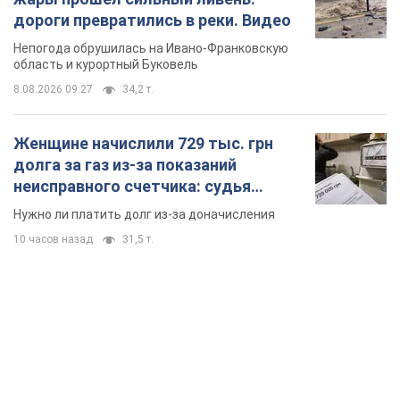
дороги превратились в реки. Видео
Непогода обрушилась на Ивано-Франковскую
область и курортный Буковель
8.08.2026 09:27
34,2 т.
Женщине начислили 729 тыс. грн
долга за газ из-за показаний
неисправного счетчика: судья
вынес неожиданное решение
Нужно ли платить долг из-за доначисления
10 часов назад
31,5 т.