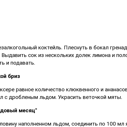
залкогольный коктейль. Плеснуть в бокал гренад
 Выдавить сок из нескольких долек лимона и пол
ь и подавать.
кой бриз
иксере равное количество клюквенного и ананасов
ал с дробленым льдом. Украсить веточкой мяты.
едовый месяц"
ловину наполненном льдом, соединить по 100 мл 