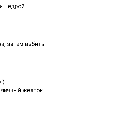
 и цедрой
а, затем взбить
л)
 яичный желток.