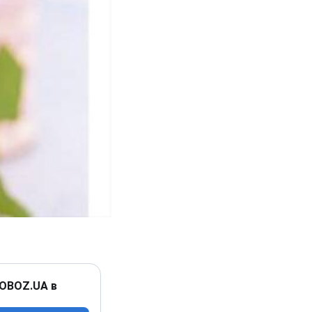
 OBOZ.UA в