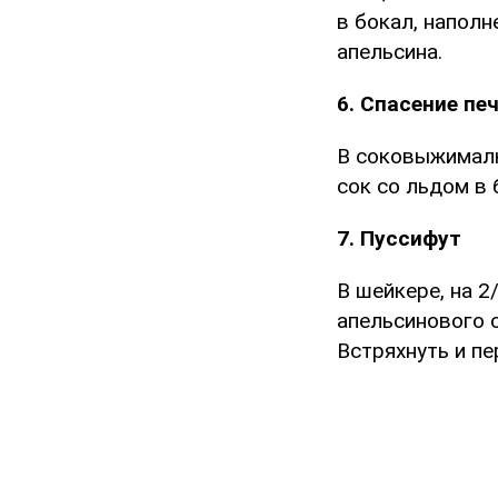
в бокал, наполн
апельсина.
6. Спасение пе
В соковыжималке
сок со льдом в 
7. Пуссифут
В шейкере, на 2
апельсинового с
Встряхнуть и пе