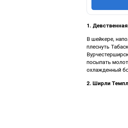
1. Девственна
В шейкере, нап
плеснуть Табаск
Вурчестерширск
посыпать молот
охлажденный бо
2. Ширли Темп