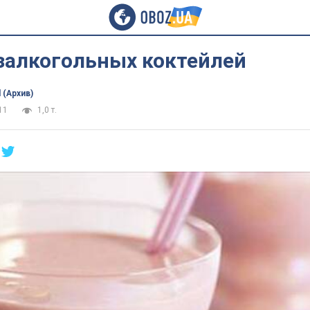
езалкогольных коктейлей
 (Архив)
11
1,0 т.