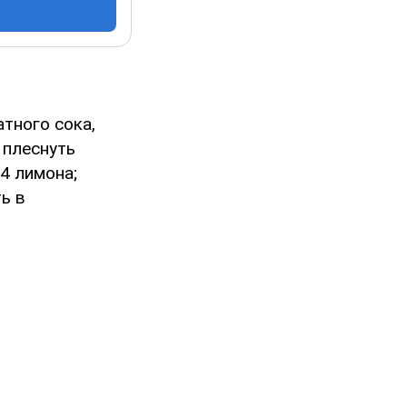
тного сока,
 плеснуть
4 лимона;
ь в