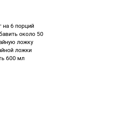
 на 6 порций
обавить около 50
чайную ложку
айной ложки
ть 600 мл