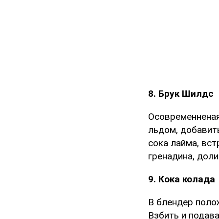
8. Брук Шилдс
Осовременненая
льдом, добавить
сока лайма, вст
гренадина, дол
9. Кока колада
В блендер полож
Взбить и подав