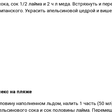
ока, сок 1/2 лайма и 2 ч л меда. Встряхнуть и пер
мпанского. Украсить апельсиновой цедрой и више
секс на пляже
ловину наполненном льдом, налить 1 часть (50 мл
пельсинового сока и сок половины лайма. Переме