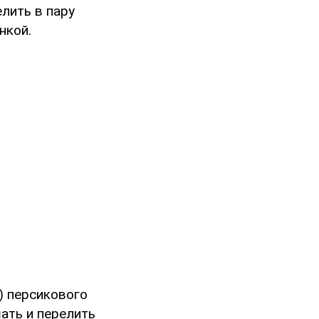
елить в пару
нкой.
) персикового
шать и перелить