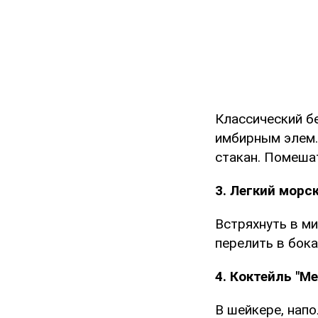
Классический бе
имбирным элем.
стакан. Помешат
3. Легкий морс
Встряхнуть в м
перелить в бок
4. Коктейль "М
В шейкере, напо