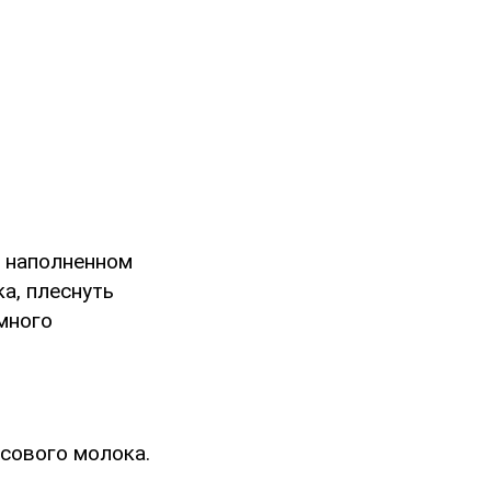
3 наполненном
а, плеснуть
емного
осового молока.