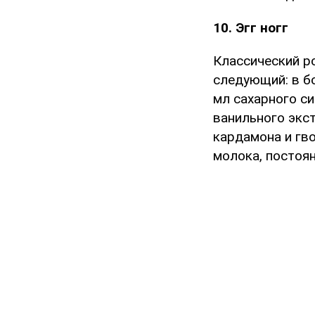
10. Эгг ногг
Классический ро
следующий: в бо
мл сахарного си
ванильного экс
кардамона и гво
молока, постоян