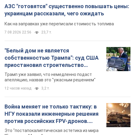
АЗС "готовятся" существенно повышать цены:
украинцам рассказали, чего ожидать
Как на заправках уже переписали стоимость топлива
7.08.2026 22:56
23,7 т.
"Белый дом не является
собственностью Трампа": суд США
приостановил строительство
бального зала стоимостью 400 млн
Трамп уже заявил, что немедленно подаст
долларов
апелляцию, назвав это "ужасным решением"
12 часов назад
3,2 т.
Война меняет не только тактику: в
НГУ показали инженерные решения
против российских FPV-дронов.
Фото
Это "постапокалиптическая эстетика из мира