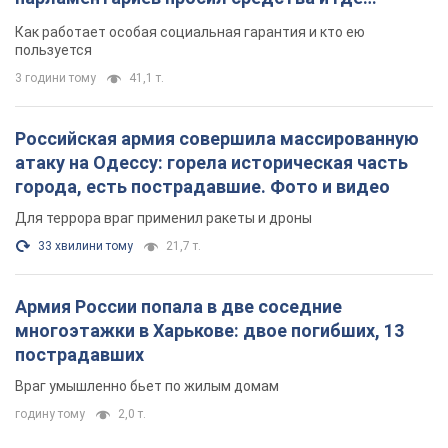
поселился
Как работает особая социальная гарантия и кто ею
пользуется
3 години тому
41,1 т.
Российская армия совершила массированную
атаку на Одессу: горела историческая часть
города, есть пострадавшие. Фото и видео
Для террора враг применил ракеты и дроны
33 хвилини тому
21,7 т.
Армия России попала в две соседние
многоэтажки в Харькове: двое погибших, 13
пострадавших
Враг умышленно бьет по жилым домам
годину тому
2,0 т.