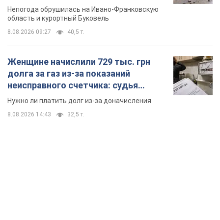
Непогода обрушилась на Ивано-Франковскую
область и курортный Буковель
8.08.2026 09:27
40,5 т.
Женщине начислили 729 тыс. грн
долга за газ из-за показаний
неисправного счетчика: судья
вынес неожиданное решение
Нужно ли платить долг из-за доначисления
8.08.2026 14:43
32,5 т.