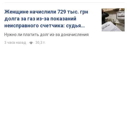
Женщине начислили 729 тыс. грн
долга за газ из-за показаний
неисправного счетчика: судья
вынес неожиданное решение
Нужно ли платить долг из-за доначисления
3 часа назад
30,3 т.