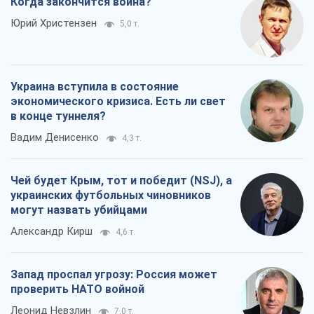
Когда закончится война?
Юрий Христензен
5,0 т.
Украина вступила в состояние
экономического кризиса. Есть ли свет
в конце туннеля?
Вадим Денисенко
4,3 т.
Чей будет Крым, тот и победит (NSJ), а
украинских футбольных чиновников
могут назвать убийцами
Александр Кирш
4,6 т.
Запад проспал угрозу: Россия может
проверить НАТО войной
Леонид Невзлин
7,0 т.