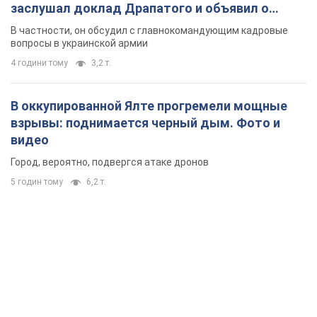
заслушал доклад Драпатого и объявил о
новых мерах
В частности, он обсудил с главнокомандующим кадровые
вопросы в украинской армии
4 години тому
3,2 т.
В оккупированной Ялте прогремели мощные
взрывы: поднимается черный дым. Фото и
видео
Город, вероятно, подвергся атаке дронов
5 годин тому
6,2 т.