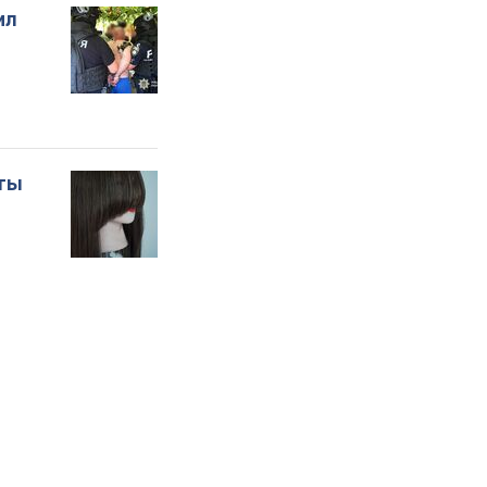
ил
оты
о