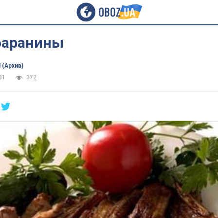
баранины
 (Архив)
31
372