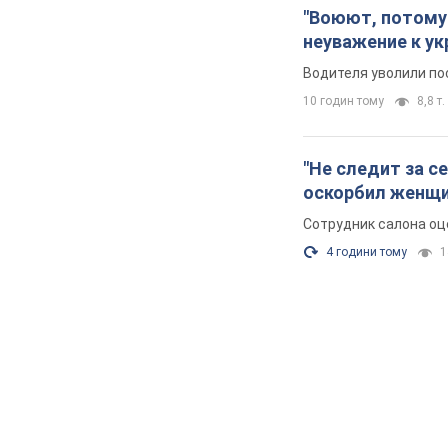
"Воюют, потому 
неуважение к ук
Водителя уволили по
10 годин тому
8,8 т.
"Не следит за с
оскорбил женщи
Сотрудник салона оц
4 години тому
1