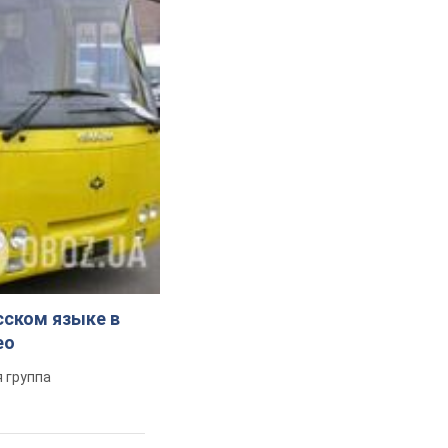
сском языке в
ео
 группа