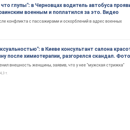
что глупы": в Черновцах водитель автобуса прояв
раинским военным и поплатился за это. Видео
сле конфликта с пассажирами и оскорблений в адрес военных
ексуальностью": в Киеве консультант салона крас
ну после химиотерапии, разгорелся скандал. Фот
енил внешность женщины, заявив, что у нее "мужская стрижка"
4,3 т.