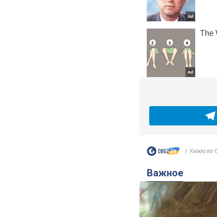
Кюкю из б
Важное