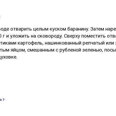
:
воде отварить целым куском баранину. Затем наре
 г и уложить на сковороду. Сверху поместить от
тиками картофель, нашинкованный репчатый или 
итым яйцом, смешанным с рубленой зеленью, посы
уховке.
а