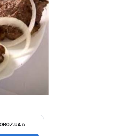
 OBOZ.UA в