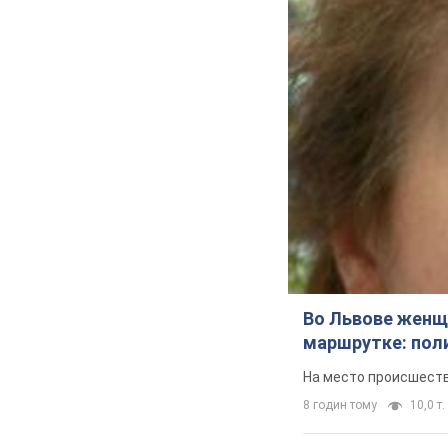
Во Львове женщи
маршрутке: пол
На место происшеств
8 годин тому
10,0 т.