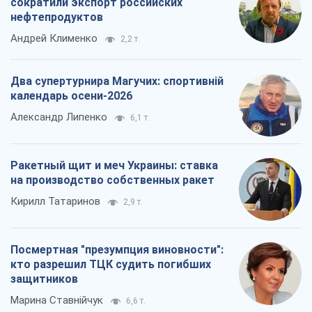
сократили экспорт российских
нефтепродуктов
Андрей Клименко
2,2 т.
Два супертурнира Магучих: спортивній
календарь осени-2026
Александр Липенко
6,1 т.
Ракетный щит и меч Украины: ставка
на производство собственных ракет
Кирилл Татаринов
2,9 т.
Посмертная "презумпция виновности":
кто разрешил ТЦК судить погибших
защитников
Марина Ставнійчук
6,6 т.