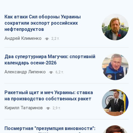
Как атаки Сил обороны Украины
сократили экспорт российских
нефтепродуктов
Андрей Клименко
2,2 т.
Два супертурнира Магучих: спортивній
календарь осени-2026
Александр Липенко
6,2 т.
Ракетный щит и меч Украины: ставка
на производство собственных ракет
Кирилл Татаринов
2,9 т.
Посмертная "презумпция виновности":