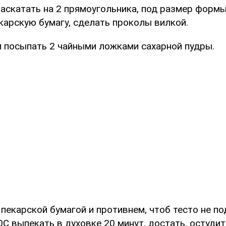
раскатать на 2 прямоугольника, под размер формы
карскую бумагу, сделать проколы вилкой.
 посыпать 2 чайными ложками сахарной пудры.
пекарской бумагой и противнем, чтоб тесто не п
С выпекать в духовке 20 минут, достать, остудит