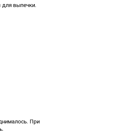
 для выпечки.
однималось. При
ь.