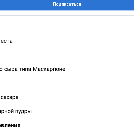
Подписаться
теста
го сыра типа Маскарпоне
 сахара
арной пудры
овления