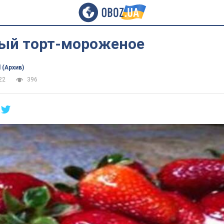
ый торт-мороженое
 (Архив)
22
396