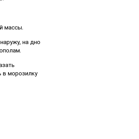
й массы.
наружу, на дно
ополам.
азать
ь в морозилку