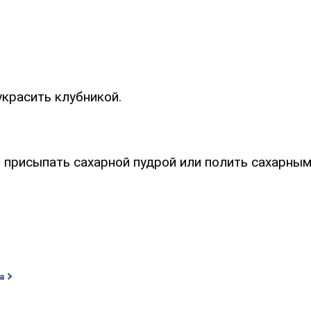
украсить клубникой.
 присыпать сахарной пудрой или полить сахарным
а