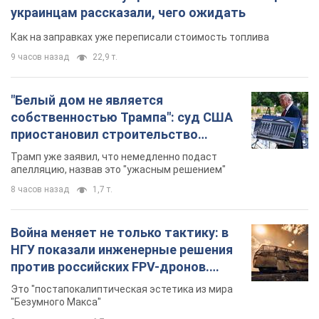
украинцам рассказали, чего ожидать
Как на заправках уже переписали стоимость топлива
9 часов назад
22,9 т.
"Белый дом не является
собственностью Трампа": суд США
приостановил строительство
бального зала стоимостью 400 млн
Трамп уже заявил, что немедленно подаст
долларов
апелляцию, назвав это "ужасным решением"
8 часов назад
1,7 т.
Война меняет не только тактику: в
НГУ показали инженерные решения
против российских FPV-дронов.
Фото
Это "постапокалиптическая эстетика из мира
"Безумного Макса"