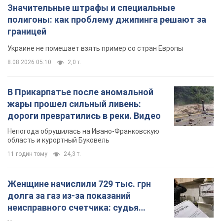
жары прошел сильный ливень:
дороги превратились в реки. Видео
Непогода обрушилась на Ивано-Франковскую
область и курортный Буковель
11 годин тому
24,3 т.
Женщине начислили 729 тыс. грн
долга за газ из-за показаний
неисправного счетчика: судья
вынес неожиданное решение
Нужно ли платить долг из-за доначисления
6 годин тому
30,8 т.