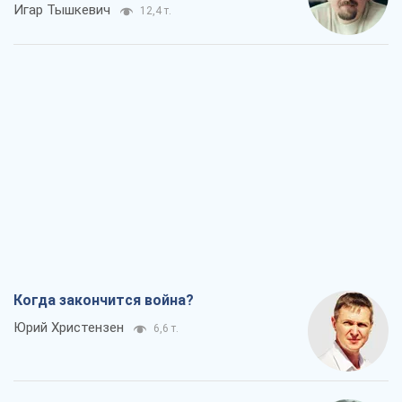
Когда закончится война?
Юрий Христензен
6,6 т.
Украина вступила в состояние
экономического кризиса. Есть ли свет
в конце туннеля?
Вадим Денисенко
5,7 т.
Чей будет Крым, тот и победит (NSJ), а
украинских футбольных чиновников
могут назвать убийцами