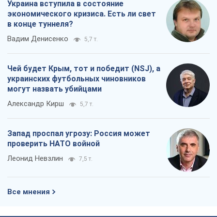
Александр Кирш
5,7 т.
Запад проспал угрозу: Россия может
проверить НАТО войной
Леонид Невзлин
7,5 т.
Все мнения
О компании
Команда
Правовая информация
Политика
конфиденциальности
Реклама на сайте
Документы