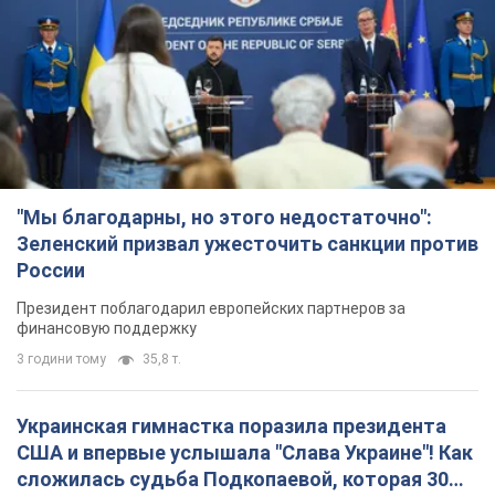
Зеленский призвал ужесточить санкции против
России
Президент поблагодарил европейских партнеров за
финансовую поддержку
3 години тому
35,8 т.
Украинская гимнастка поразила президента
США и впервые услышала "Слава Украине"! Как
сложилась судьба Подкопаевой, которая 30
лет назад завоевала "золото" Олимпиады
У поклонников девушки из Донецка сохранился большой
кусок коврового покрытия с надписью "Атланта-1996"
2 години тому
8,6 т.
Заботилась об учениках и поддерживала
учителей: в результате удара РФ по Киевской
области погибли директор киевского лицея, её
муж и внук