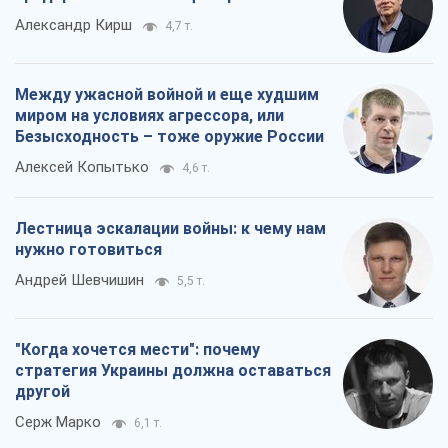
Александр Кирш
4,7 т.
Между ужасной войной и еще худшим
миром на условиях агрессора, или
Безысходность – тоже оружие России
Алексей Копытько
4,6 т.
Лестница эскалации войны: к чему нам
нужно готовиться
Андрей Шевчишин
5,5 т.
"Когда хочется мести": почему
стратегия Украины должна оставаться
другой
Серж Марко
6,1 т.