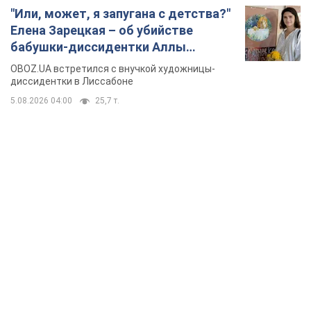
"Или, может, я запугана с детства?"
Елена Зарецкая – об убийстве
бабушки-диссидентки Аллы
Горской, критике сына Стуса и
OBOZ.UA встретился с внучкой художницы-
бегстве в Португалию с пятью
диссидентки в Лиссабоне
детьми
5.08.2026 04:00
25,7 т.