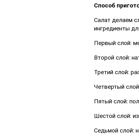
Способ пригот
Салат делаем с
ингредиенты дл
Первый слой: м
Второй слой: на
Третий слой: ра
Четвертый слой
Пятый слой: по
Шестой слой: и
Седьмой слой: н