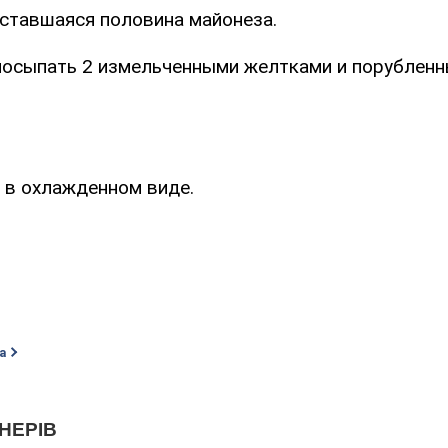
оставшаяся половина майонеза.
посыпать 2 измельченными желтками и порублен
 в охлажденном виде.
а