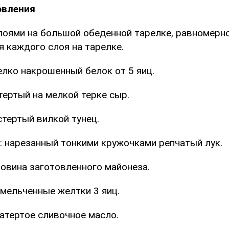
овления
лоями на большой обеденной тарелке, равномерн
я каждого слоя на тарелке.
елко накрошенный белок от 5 яиц.
тертый на мелкой терке сыр.
стертый вилкой тунец.
: нарезанный тонкими кружочками репчатый лук.
ловина заготовленного майонеза.
змельченные желтки 3 яиц.
атертое сливочное масло.