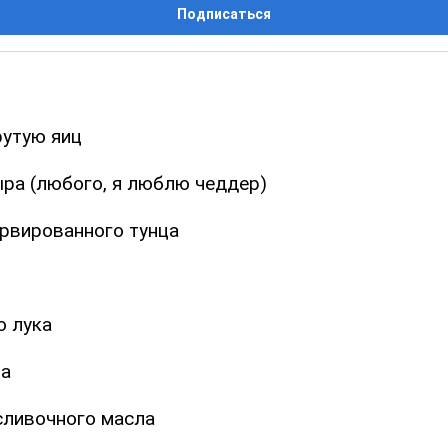
Подписаться
рутую яиц
ыра (любого, я люблю чеддер)
ервированного тунца
о лука
за
 сливочного масла