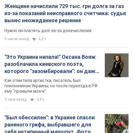
Женщине начислили 729 тыс. грн долга за газ
из-за показаний неисправного счетчика: судья
вынес неожиданное решение
Нужно ли платить долг из-за доначисления
5 часов назад
6,5 т.
"Это Украина напала!" Оксана Вояж
разоблачила киевского поэта,
которого "зазомбировали": он даже
русского не знал, а теперь хочет
Как отметила артистка, писатель был
геноцида украинцев
поклонником Украины, но после переезда в РФ
ему "промыли мозги"
3 часа назад
3,9 т.
"Был обессилен": в Украине спасли
раненого грифа, выбравшего для
себя нетипичный маршрут. Фото