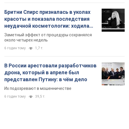
Бритни Спирс призналась в уколах
красоты и показала последствия
неудачной косметологии: ходила
так почти месяц
Заметный эффект от процедуры сохранялся
около четырех недель
6 годин тому
1,7 т.
В России арестовали разработчиков
дрона, который в апреле был
представлен Путину: в чём дело
Их подозревают в мошенничестве
6 годин тому
39,5 т.