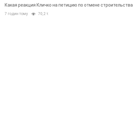
небоскреба "московского верующего"
Какая реакция Кличко на петицию по отмене строительства
7 годин тому
70,2 т.