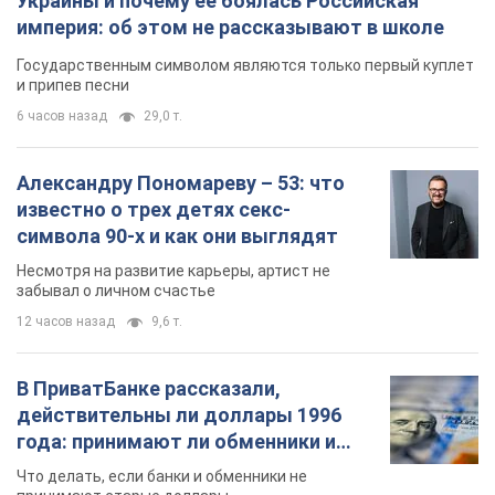
Украины и почему ее боялась Российская
империя: об этом не рассказывают в школе
Государственным символом являются только первый куплет
и припев песни
6 часов назад
29,0 т.
Александру Пономареву – 53: что
известно о трех детях секс-
символа 90-х и как они выглядят
Несмотря на развитие карьеры, артист не
забывал о личном счастье
12 часов назад
9,6 т.
В ПриватБанке рассказали,
действительны ли доллары 1996
года: принимают ли обменники и
банки такие купюры
Что делать, если банки и обменники не