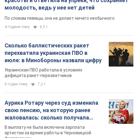
красоты и ответила на упреки, что сохраняет
молодость, ведь у нее нет детей
По словам певицы, она не делает ничего необычного
4 години тому
6,3 т.
Сколько баллистических ракет
перехватила украинская ПВО в
июле: в Минобороны назвали цифру
Украинская ПВО работала в условиях
дефицита ракет-перехватчиков
6 годин тому
7,2 т.
Аурика Ротару через суд изменила
свою пенсию, на которую ранее
жаловалась: сколько получала
певица
В выплату не была включена зарплата
артистки за время работы в Черновицкой