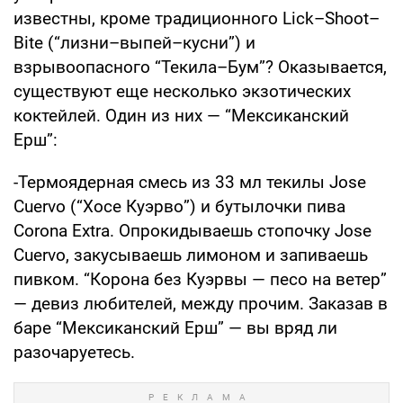
известны, кроме традиционного Lick–Shoot–
Bite (“лизни–выпей–кусни”) и
взрывоопасного “Текила–Бум”? Оказывается,
существуют еще несколько экзотических
коктейлей. Один из них — “Мексиканский
Ерш”:
-Термоядерная смесь из 33 мл текилы Jose
Cuervo (“Хосе Куэрво”) и бутылочки пива
Corona Extra. Опрокидываешь стопочку Jose
Cuervo, закусываешь лимоном и запиваешь
пивком. “Корона без Куэрвы — песо на ветер”
— девиз любителей, между прочим. Заказав в
баре “Мексиканский Ерш” — вы вряд ли
разочаруетесь.