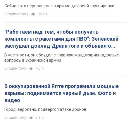
удалось
Сейчас это перерастает в кризис для всей группировки
3 години тому
36,6 т.
"Работаем над тем, чтобы получить
комплекты с ракетами для ПВО": Зеленский
заслушал доклад Драпатого и объявил о
новых мерах
В частности, он обсудил с главнокомандующим кадровые
вопросы в украинской армии
5 годин тому
4,5 т.
В оккупированной Ялте прогремели мощные
взрывы: поднимается черный дым. Фото и
видео
Город, вероятно, подвергся атаке дронов
6 годин тому
7,3 т.