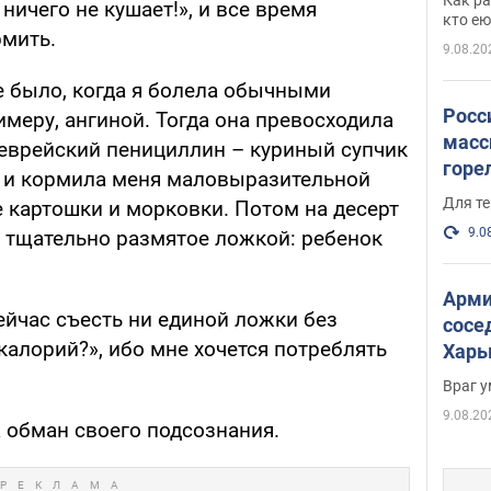
ничего не кушает!», и все время
и гд
кто ею
рмить.
9.08.20
е было, когда я болела обычными
Росс
меру, ангиной. Тогда она превосходила
масс
 еврейский пенициллин – куриный супчик
горе
о и кормила меня маловыразительной
есть
Для те
 картошки и морковки. Потом на десерт
9.0
, тщательно размятое ложкой: ребенок
Арми
сейчас съесть ни единой ложки без
сосе
 калорий?», ибо мне хочется потреблять
Харь
пост
Враг 
9.08.20
 обман своего подсознания.