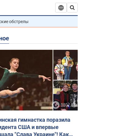
ские обстрелы
ное
инская гимнастка поразила
идента США и впервые
шала "Слава Украине"! Как