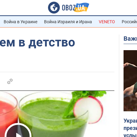
Война в Украине
Война Израиля и Ирана
VENETO
Россий
Важ
ем в детство
Укра
през
услы