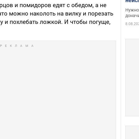
неис
урцов и помидоров едят с обедом, а не
судь
Нужно 
 что можно наколоть на вилку и порезать
неож
донач
у и похлебать ложкой. И чтобы погуще,
8.08.20