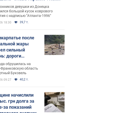
илась судьба Подкопаевой,
лонников девушки из Донецка
рая 30 лет назад завоевала
нился большой кусок коврового
ия с надписью "Атланта-1996"
ото" Олимпиады
39,7 т.
26 18:30
икарпатье после
альной жары
ел сильный
нь: дороги
ратились в реки.
ода обрушилась на
о
-Франковскую область
ортный Буковель
40,2 т.
26 09:27
ине начислили
ыс. грн долга за
из-за показаний