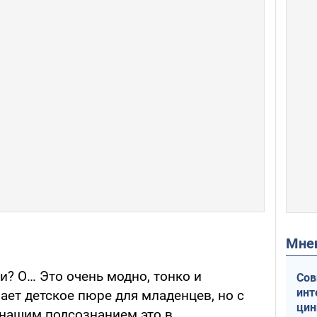
Мн
зи? О… Это очень модно, тонко и
Сов
инт
ает детское пюре для младенцев, но с
цин
нашим подсознанием это в