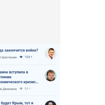
да закончится война?
10,8 т.
 Христензен
аина вступила в
тояние
номического кризиса.
ь ли свет в конце
8,6 т.
м Денисенко
неля?
 будет Крым, тот и