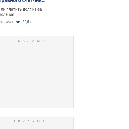
правного счетчика:
я вынес
ли платить долг из-за
иданное решение
исления
32,5 т.
26 14:43