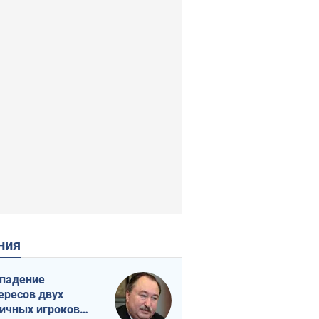
ения
падение
ересов двух
ичных игроков