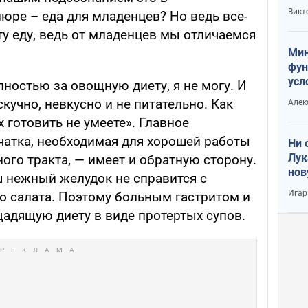
или
Викт
пюре – еда для младенцев? Но ведь все-
Тра
эту еду, ведь от младенцев мы отличаемся
Мин
фун
усл
лностью за овощную диету, я не могу. И
вое
скучно, невкусно и не питательно. Как
Алек
х готовить не умеете». Главное
чатка, необходимая для хорошей работы
Ни 
Лук
ого тракта, — имеет и обратную сторону.
нов
ш нежный желудок не справится с
Игар
о салата. Поэтому больным гастритом и
адящую диету в виде протертых супов.