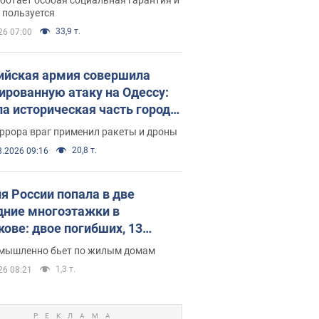
е поселился
 пользуется
33,9 т.
26 07:00
ийская армия совершила
ированную атаку на Одессу:
ла историческая часть города,
 пострадавшие. Фото и видео
ррора враг применил ракеты и дроны
20,8 т.
8.2026 09:16
я России попала в две
дние многоэтажки в
кове: двое погибших, 13
радавших
умышленно бьет по жилым домам
1,3 т.
26 08:21