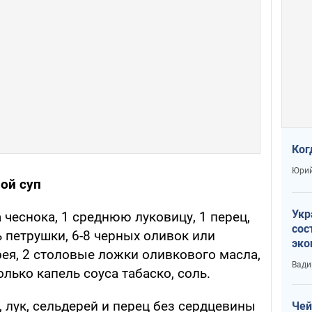
Ког
Юрий
ой суп
Укр
 чеснока, 1 среднюю луковицу, 1 перец,
сос
ь петрушки, 6-8 черных оливок или
эко
рея, 2 столовые ложки оливкового масла,
Ест
Вади
лько капель соуса табаско, соль.
тун
 лук, сельдерей и перец без сердцевины
Чей