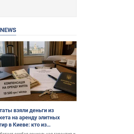
P NEWS
таты взяли деньги из
ета на аренду элитных
ир в Киеве: кто из
аментариев просил средства
ботает особая социальная гарантия и