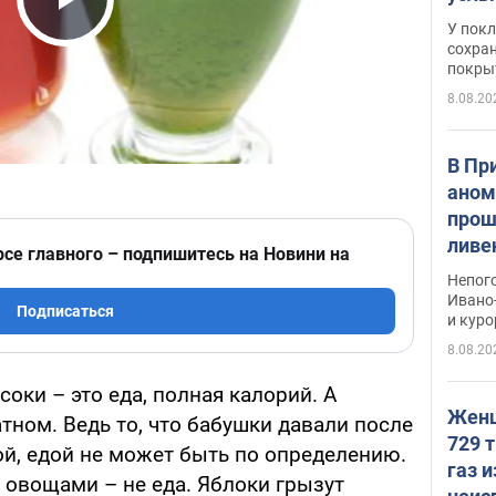
слож
Play Video
У пок
кото
сохра
покрыт
"зол
8.08.20
В Пр
аном
прош
ливе
рсе главного – подпишитесь на Новини на
прев
Непог
Виде
Ивано
Подписаться
и кур
8.08.20
соки – это еда, полная калорий. А
Женщ
тном. Ведь то, что бабушки давали после
729 т
ой, едой не может быть по определению.
газ 
 овощами – не еда. Яблоки грызут