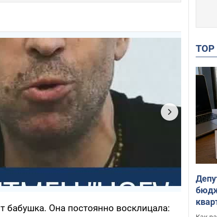
TO
Депу
бюдж
кварт
ит бабушка. Она постоянно восклицала:
парл
Как ра