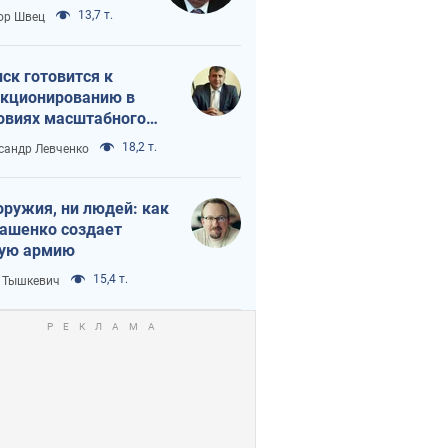
 тайный план
13,7 т.
ор Швец
мпа и Путина?
ск готовится к
кционированию в
овиях масштабного
нного кризиса
18,2 т.
сандр Левченко
оружия, ни людей: как
ашенко создает
ую армию
15,4 т.
 Тышкевич