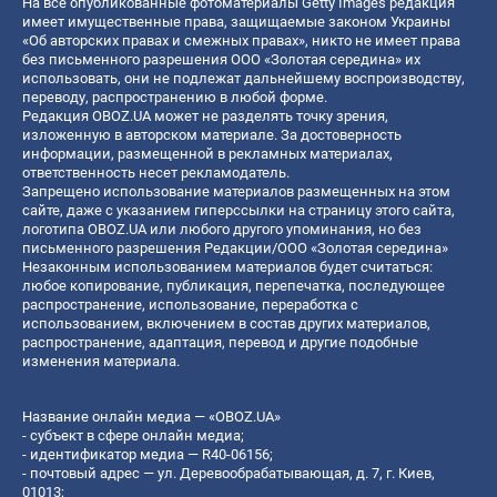
На все опубликованные фотоматериалы Getty Images редакция
имеет имущественные права, защищаемые законом Украины
«Об авторских правах и смежных правах», никто не имеет права
без письменного разрешения ООО «Золотая середина» их
использовать, они не подлежат дальнейшему воспроизводству,
переводу, распространению в любой форме.
Редакция OBOZ.UA может не разделять точку зрения,
изложенную в авторском материале. За достоверность
информации, размещенной в рекламных материалах,
ответственность несет рекламодатель.
Запрещено использование материалов размещенных на этом
сайте, даже с указанием гиперссылки на страницу этого сайта,
логотипа OBOZ.UA или любого другого упоминания, но без
письменного разрешения Редакции/ООО «Золотая середина»
Незаконным использованием материалов будет считаться:
любое копирование, публикация, перепечатка, последующее
распространение, использование, переработка с
использованием, включением в состав других материалов,
распространение, адаптация, перевод и другие подобные
изменения материала.
Название онлайн медиа — «OBOZ.UA»
- субъект в сфере онлайн медиа;
- идентификатор медиа — R40-06156;
- почтовый адрес — ул. Деревообрабатывающая, д. 7, г. Киев,
01013;