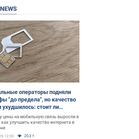
P NEWS
льные операторы подняли
фы "до предела", но качество
и ухудшилось: стоит ли
ваться на цены
у цены на мобильную связь выросли в
 как улучшить качество интернета в
оне
20,3 т.
26 12:00