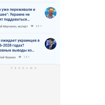
 уже переживали и
шее": Украине не
ит поддаваться
аянию из-за
4,4 т.
ей Марченко, эксперт
етного террора
 ожидает украинцев в
6-2028 годах?
овные выводы из
ых прогнозов от НБУ
1,4 т.
лий Фурман