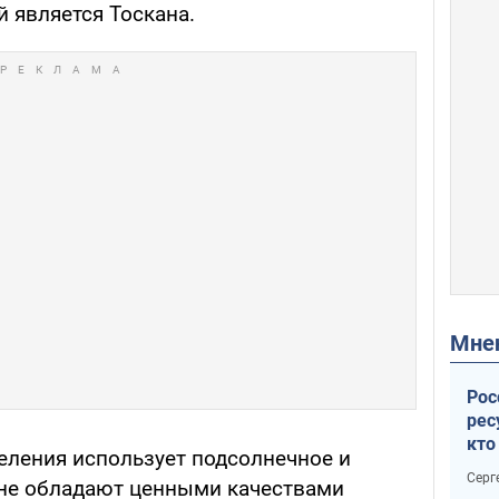
й является Тоскана.
Мн
Рос
рес
кто
еления использует подсолнечное и
дик
Серг
 не обладают ценными качествами