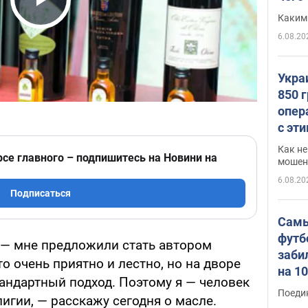
Play Video
Каким
6.08.20
Укра
850 
опер
с эт
Как не
рсе главного – подпишитесь на Новини на
мошен
6.08.20
Подписаться
Самы
футб
 — мне предложили стать автором
заби
о очень приятно и лестно, но на дворе
на 1
андартный подход. Поэтому я — человек
Виде
Поеди
лигии, — расскажу сегодня о масле.