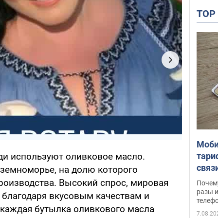
TO
Моби
тари
ди используют оливковое масло.
связ
иземноморье, на долю которого
жало
роизводства. Высокий спрос, мировая
Почем
разы и
о благодаря вкусовым качествам и
телеф
е каждая бутылка оливкового масла
7.08.20