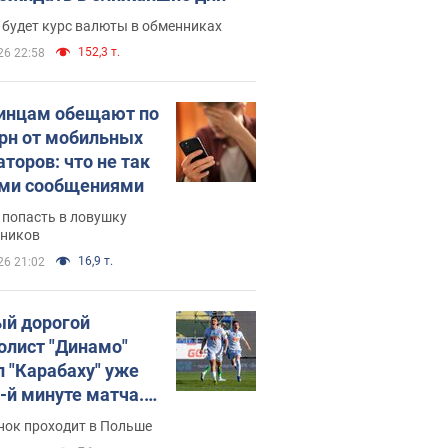
 будет курс валюты в обменниках
152,3 т.
26 22:58
инцам обещают по
грн от мобильных
аторов: что не так
ими сообщениями
 попасть в ловушку
ников
16,9 т.
26 21:02
й дорогой
олист "Динамо"
л "Карабаху" уже
0-й минуте матча.
о
нок проходит в Польше