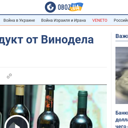
Война в Украине
Война Израиля и Ирана
VENETO
Россий
Важ
дукт от Винодела
Банк
долл
чего