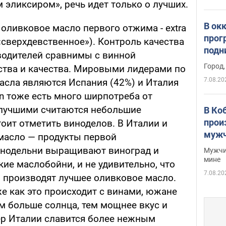
эликсиром», речь идет только о лучших.
В ок
оливковое масло первого отжима - extra
прог
 «сверхдевственное»). Контроль качества
подн
водителей сравнимы с винной
виде
Город,
ества и качества. Мировыми лидерами по
7.08.20
асла являются Испания (42%) и Италия
rgin тоже есть много ширпотреба от
 лучшими считаются небольшие
В Ко
прои
тоит отметить виноделов. В Италии и
мужч
масло — продукты первой
инодельни выращивают виноград и
Мужчи
мине
ие маслобойни, и не удивительно, что
7.08.20
 производят лучшее оливковое масло.
 же как это происходит с винами, южане
м больше солнца, тем мощнее вкус и
вер Италии славится более нежным