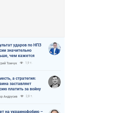
ультат ударов по НПЗ
сии значительно
ьше, чем кажется
1,9 т.
рий Томчук
месть, а стратегия:
аина заставляет
сию платить за войну
2,8 т.
ор Андрусив
ет на украинофобию –