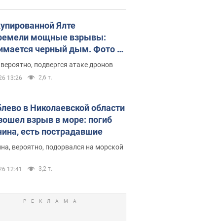
купированной Ялте
ремели мощные взрывы:
имается черный дым. Фото и
о
 вероятно, подвергся атаке дронов
2,6 т.
26 13:26
блево в Николаевской области
зошел взрыв в море: погиб
ина, есть пострадавшие
на, вероятно, подорвался на морской
3,2 т.
26 12:41