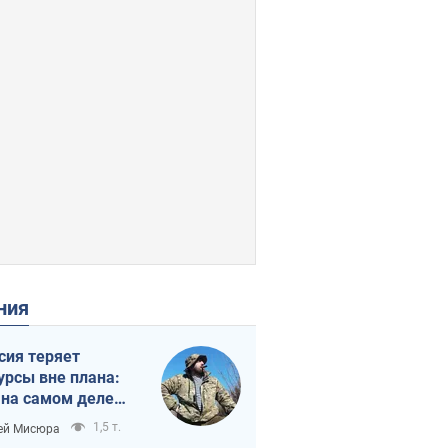
ения
сия теряет
урсы вне плана:
 на самом деле
тует темп войны
1,5 т.
ей Мисюра