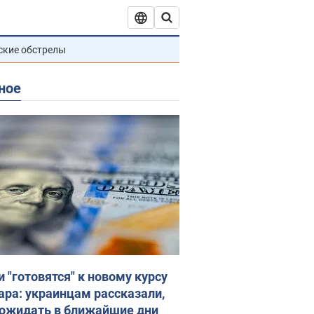
ские обстрелы
ное
и "готовятся" к новому курсу
ара: украинцам рассказали,
 ожидать в ближайшие дни