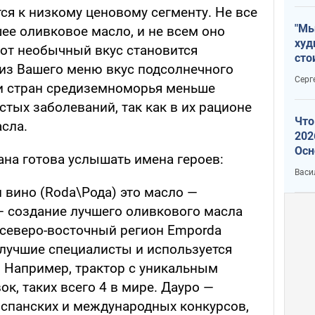
ся к низкому ценовому сегменту. Не все
"Мы
ее оливковое масло, и не всем оно
худ
тот необычный вкус становится
сто
из Вашего меню вкус подсолнечного
отч
Серг
ли стран средиземноморья меньше
рак
стых заболеваний, так как в их рационе
Что
сла.
202
Осн
ана готова услышать имена героев:
нов
Васи
 вино (Roda\Рода) это масло —
 — создание лучшего оливкового масла
 северо-восточный регион Emporda
 лучшие специалисты и используется
. Например, трактор с уникальным
к, таких всего 4 в мире. Дауро —
спанских и международных конкурсов,