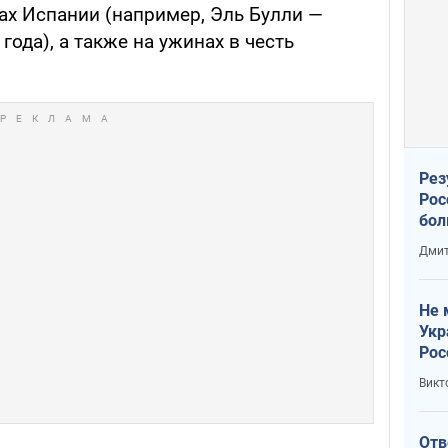
ах Испании (например, Эль Булли —
года), а также на ужинах в честь
Рез
Рос
бол
Дмит
Не 
Укр
Рос
Викт
Отв