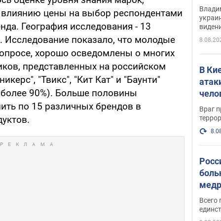
Инте
Владим
и влиянию цены на выбор респондентами
украи
енда. География исследования - 13
виден
партне
. Исследование показало, что молодые
8.08.20
 опросе, хорошо осведомлены о многих
ков, представленных на российском
В Ки
икерс", "Твикс", "Кит Кат" и "Баунти"
атак
(более 90%). Больше половины
чело
ть по 15 различных брендов в
Враг 
терро
дуктов.
8.0
Росс
боль
медр
Всего 
единст