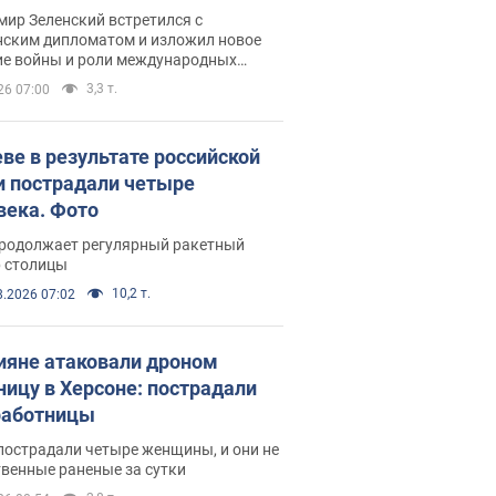
рвью с Безсмертным
ир Зеленский встретился с
нским дипломатом и изложил новое
ие войны и роли международных
ров в борьбе с Россией
3,3 т.
26 07:00
еве в результате российской
и пострадали четыре
века. Фото
продолжает регулярный ракетный
р столицы
10,2 т.
8.2026 07:02
ияне атаковали дроном
ницу в Херсоне: пострадали
аботницы
пострадали четыре женщины, и они не
венные раненые за сутки