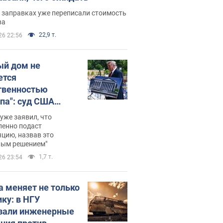
 заправках уже переписали стоимость
ва
22,9 т.
26 22:56
ый дом не
ется
твенностью
па": суд США
становил
уже заявил, что
ительство
ленно подаст
цию, назвав это
ного зала
ным решением"
мостью 400 млн
1,7 т.
26 23:54
аров
а меняет не только
ику: в НГУ
зали инженерные