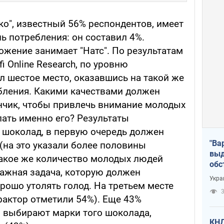
ко", известный 56% респондентов, имеет
ь потребления: он составил 4%.
ожение занимает "Натс". По результатам
 Online Research, по уровню
л шестое место, оказавшись на такой же
бления. Какими качествами должен
нчик, чтобы привлечь внимание молодых
пать именно его? Результаты
о шоколад, в первую очередь должен
"Ва
на это указали более половины
выд
такое же количество молодых людей
обс
важная задача, которую должен
дро
Укра
орошо утолять голод. На третьем месте
офи
3
фактор отметили 54%). Еще 43%
о выбирают марки того шоколада,
КНД