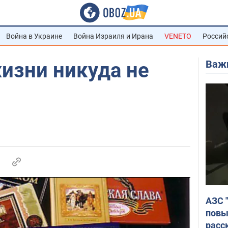
Война в Украине
Война Израиля и Ирана
VENETO
Россий
Важ
изни никуда не
АЗС 
повы
расс