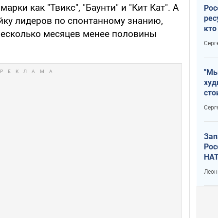
арки как "Твикс", "Баунти" и "Кит Кат". А
Рос
рес
ойку лидеров по спонтанному знанию,
кто
несколько месяцев менее половины
дик
Серг
"Мы
худ
сто
отч
Серг
рак
Зап
Рос
НАТ
Леон