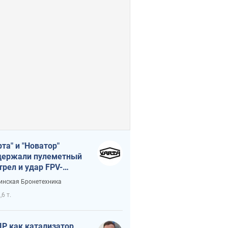
рта" и "Новатор"
ержали пулеметный
трел и удар FPV-
на, сохранив жизнь
инская Бронетехника
церу ВСУ
,6 т.
Р как катализатор