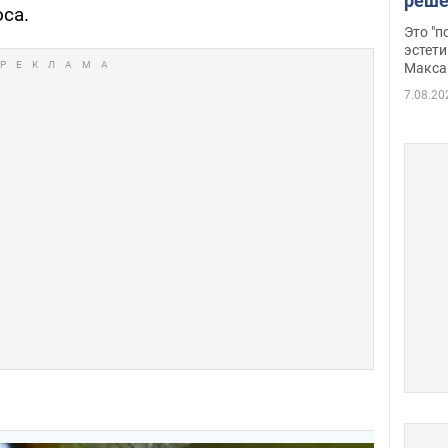
реше
са.
росс
Это "
дрон
эстети
Макса
7.08.20