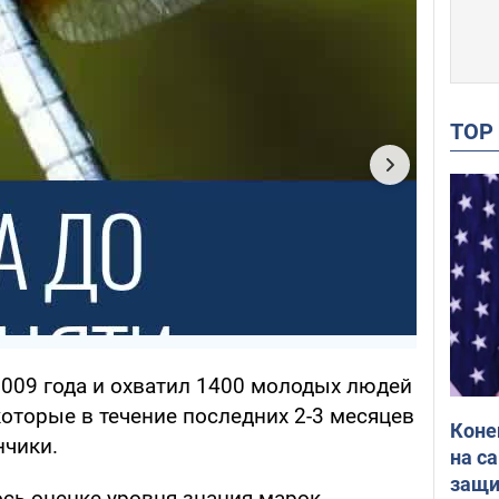
TO
2009 года и охватил 1400 молодых людей
 которые в течение последних 2-3 месяцев
Коне
нчики.
на с
защи
сь оценке уровня знания марок,