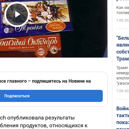
Как на
топли
7.08.20
Play Video
"Бел
явля
собс
Трам
прио
Трамп 
стро
немед
апелля
баль
рсе главного – подпишитесь на Новини на
"ужас
стои
7.08.20
долл
Подписаться
Войн
такт
arch опубликовала результаты
пока
бления продуктов, относящихся к