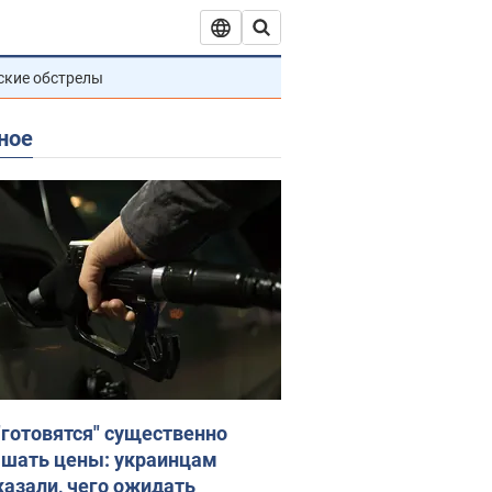
ские обстрелы
ное
"готовятся" существенно
шать цены: украинцам
казали, чего ожидать