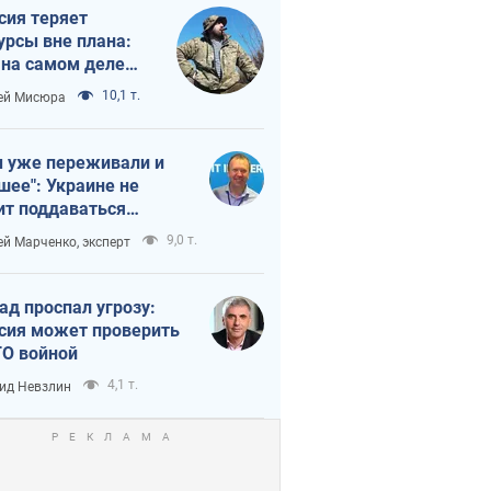
сия теряет
урсы вне плана:
 на самом деле
тует темп войны
10,1 т.
ей Мисюра
 уже переживали и
шее": Украине не
ит поддаваться
аянию из-за
9,0 т.
ей Марченко, эксперт
етного террора
ад проспал угрозу:
сия может проверить
О войной
4,1 т.
ид Невзлин