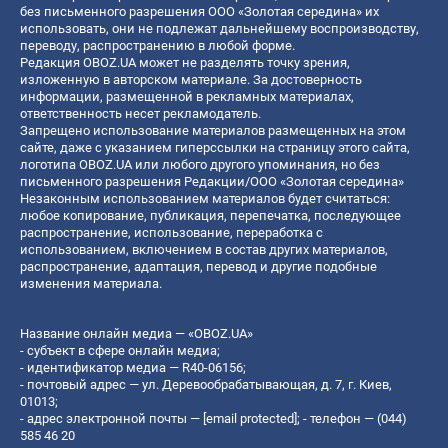
без письменного разрешения ООО «Золотая середина» их
использовать, они не подлежат дальнейшему воспроизводству,
переводу, распространению в любой форме.
Редакция OBOZ.UA может не разделять точку зрения,
изложенную в авторском материале. За достоверность
информации, размещенной в рекламных материалах,
ответственность несет рекламодатель.
Запрещено использование материалов размещенных на этом
сайте, даже с указанием гиперссылки на страницу этого сайта,
логотипа OBOZ.UA или любого другого упоминания, но без
письменного разрешения Редакции/ООО «Золотая середина»
Незаконным использованием материалов будет считаться:
любое копирование, публикация, перепечатка, последующее
распространение, использование, переработка с
использованием, включением в состав других материалов,
распространение, адаптация, перевод и другие подобные
изменения материала.
Название онлайн медиа — «OBOZ.UA»
- субъект в сфере онлайн медиа;
- идентификатор медиа — R40-06156;
- почтовый адрес — ул. Деревообрабатывающая, д. 7, г. Киев,
01013;
- адрес электронной почты —
[email protected]
; - телефон — (044)
585 46 20