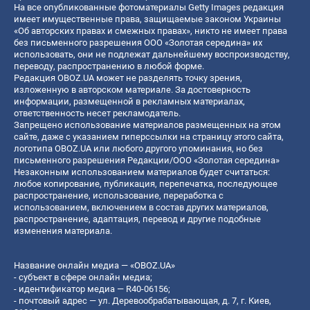
На все опубликованные фотоматериалы Getty Images редакция
имеет имущественные права, защищаемые законом Украины
«Об авторских правах и смежных правах», никто не имеет права
без письменного разрешения ООО «Золотая середина» их
использовать, они не подлежат дальнейшему воспроизводству,
переводу, распространению в любой форме.
Редакция OBOZ.UA может не разделять точку зрения,
изложенную в авторском материале. За достоверность
информации, размещенной в рекламных материалах,
ответственность несет рекламодатель.
Запрещено использование материалов размещенных на этом
сайте, даже с указанием гиперссылки на страницу этого сайта,
логотипа OBOZ.UA или любого другого упоминания, но без
письменного разрешения Редакции/ООО «Золотая середина»
Незаконным использованием материалов будет считаться:
любое копирование, публикация, перепечатка, последующее
распространение, использование, переработка с
использованием, включением в состав других материалов,
распространение, адаптация, перевод и другие подобные
изменения материала.
Название онлайн медиа — «OBOZ.UA»
- субъект в сфере онлайн медиа;
- идентификатор медиа — R40-06156;
- почтовый адрес — ул. Деревообрабатывающая, д. 7, г. Киев,