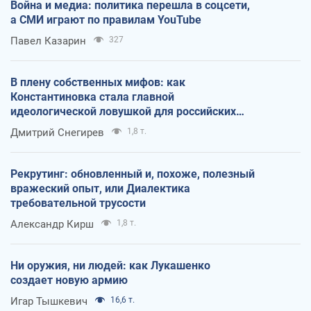
Война и медиа: политика перешла в соцсети,
а СМИ играют по правилам YouTube
Павел Казарин
327
В плену собственных мифов: как
Константиновка стала главной
идеологической ловушкой для российских
оккупантов
Дмитрий Снегирев
1,8 т.
Рекрутинг: обновленный и, похоже, полезный
вражеский опыт, или Диалектика
требовательной трусости
Александр Кирш
1,8 т.
Ни оружия, ни людей: как Лукашенко
создает новую армию
Игар Тышкевич
16,6 т.