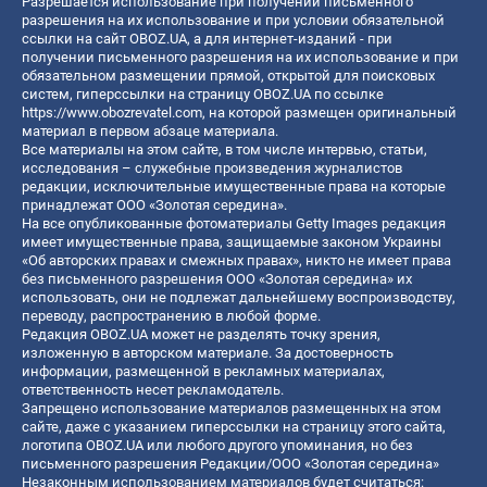
Разрешается использование при получении письменного
разрешения на их использование и при условии обязательной
ссылки на сайт OBOZ.UA, а для интернет-изданий - при
получении письменного разрешения на их использование и при
обязательном размещении прямой, открытой для поисковых
систем, гиперссылки на страницу OBOZ.UA по ссылке
https://www.obozrevatel.com
, на которой размещен оригинальный
материал в первом абзаце материала.
Все материалы на этом сайте, в том числе интервью, статьи,
исследования – служебные произведения журналистов
редакции, исключительные имущественные права на которые
принадлежат ООО «Золотая середина».
На все опубликованные фотоматериалы Getty Images редакция
имеет имущественные права, защищаемые законом Украины
«Об авторских правах и смежных правах», никто не имеет права
без письменного разрешения ООО «Золотая середина» их
использовать, они не подлежат дальнейшему воспроизводству,
переводу, распространению в любой форме.
Редакция OBOZ.UA может не разделять точку зрения,
изложенную в авторском материале. За достоверность
информации, размещенной в рекламных материалах,
ответственность несет рекламодатель.
Запрещено использование материалов размещенных на этом
сайте, даже с указанием гиперссылки на страницу этого сайта,
логотипа OBOZ.UA или любого другого упоминания, но без
письменного разрешения Редакции/ООО «Золотая середина»
Незаконным использованием материалов будет считаться: