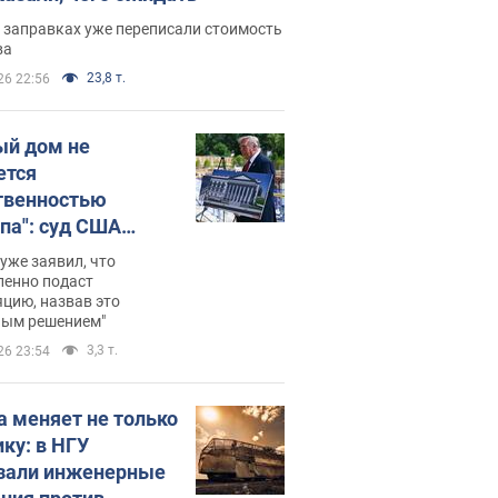
 заправках уже переписали стоимость
ва
23,8 т.
26 22:56
ый дом не
ется
твенностью
па": суд США
становил
уже заявил, что
ительство
ленно подаст
цию, назвав это
ного зала
ным решением"
мостью 400 млн
3,3 т.
26 23:54
аров
а меняет не только
ику: в НГУ
зали инженерные