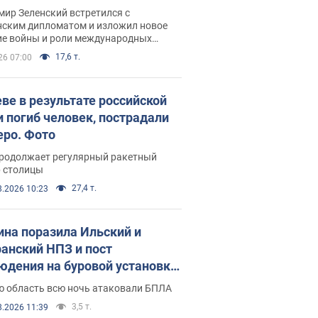
рвью с Безсмертным
ир Зеленский встретился с
нским дипломатом и изложил новое
ие войны и роли международных
ров в борьбе с Россией
17,6 т.
26 07:00
еве в результате российской
и погиб человек, пострадали
еро. Фото
продолжает регулярный ракетный
р столицы
27,4 т.
8.2026 10:23
ина поразила Ильский и
анский НПЗ и пост
юдения на буровой установке
аш": Генштаб раскрыл детали.
ю область всю ночь атаковали БПЛА
 и видео
3,5 т.
8.2026 11:39