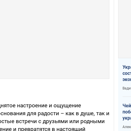
Укр
сос
эко
Ест
Вади
тун
днятое настроение и ощущение
Чей
поб
основания для радости – как в душе, так и
укр
остые встречи с друзьями или родными
чин
Алек
ение и превратятся в настоящий
наз