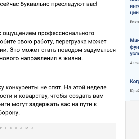
сейчас буквально преследуют вас!
инт
цин
или
Викт
Тра
 с ощущением профессионального
Мин
юбите свою работу, перегрузка может
фун
тии. Это может стать поводом задуматься
усл
 нового направления в жизни.
вое
Алек
Ког
у конкуренты не спят. На этой неделе
Юрий
рости и коварству, чтобы создать вам
иги могут задержать вас на пути к
борону.