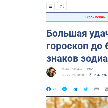
Герои войны
Большая удач
гороскоп до 
знаков зоди
Ольга Соломка
Rest
30.09.2024 10:00
2 минуты
28