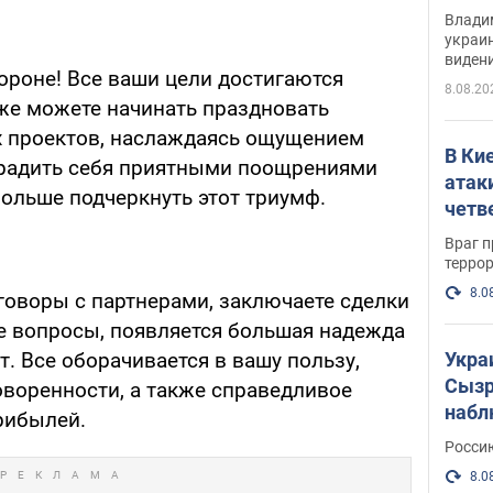
Инте
Владим
украи
виден
ороне! Все ваши цели достигаются
партне
8.08.20
же можете начинать праздновать
х проектов, наслаждаясь ощущением
В Ки
градить себя приятными поощрениями
атак
больше подчеркнуть этот триумф.
четв
Враг 
терро
8.0
говоры с партнерами, заключаете сделки
 вопросы, появляется большая надежда
Укра
. Все оборачивается в вашу пользу,
Сызр
оворенности, а также справедливое
набл
рибылей.
"Сив
Росси
Фото
8.0