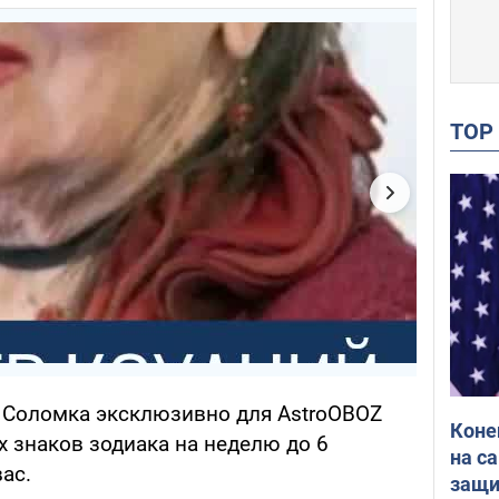
TO
а Соломка эксклюзивно для AstroOBOZ
Коне
х знаков зодиака на неделю до 6
на с
вас.
защи