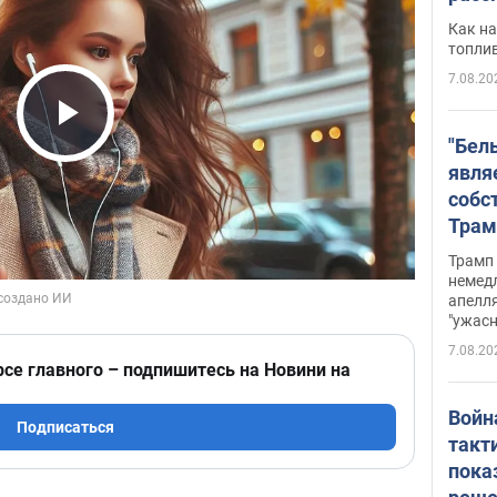
Как на
топли
7.08.20
Play Video
"Бел
явля
собс
Трам
прио
Трамп 
стро
немед
апелля
баль
"ужас
стои
7.08.20
долл
рсе главного – подпишитесь на Новини на
Войн
Подписаться
такт
пока