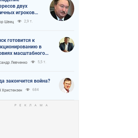
ересов двух
ичных игроков
 тайный план
2,9 т.
ор Швец
мпа и Путина?
ск готовится к
кционированию в
овиях масштабного
нного кризиса
5,5 т.
сандр Левченко
да закончится война?
684
 Христензен