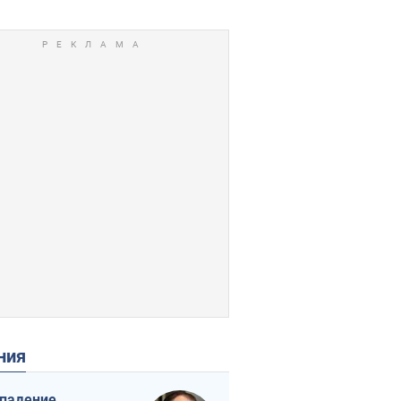
ения
падение