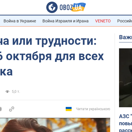
Война в Украине
Война Израиля и Ирана
VENETO
Россий
Важ
а или трудности:
6 октября для всех
ака
5,0 т.
Читати українською
АЗС 
повы
расс