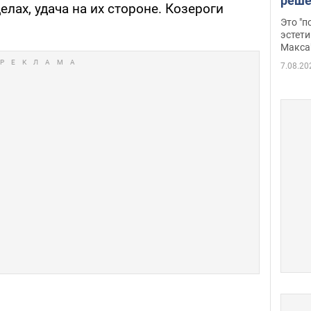
реше
елах, удача на их стороне. Козероги
росс
Это "
дрон
эстети
Макса
7.08.20