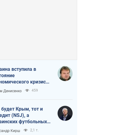
аина вступила в
тояние
номического кризиса.
ь ли свет в конце
459
м Денисенко
неля?
 будет Крым, тот и
едит (NSJ), а
аинских футбольных
овников могут
2,1 т.
сандр Кирш
вать убийцами