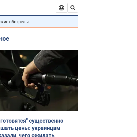
ские обстрелы
ное
"готовятся" существенно
шать цены: украинцам
казали, чего ожидать