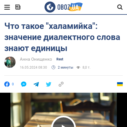
Что такое "халамийка":
значение диалектного слова
знают единицы
Анна Онищенко
Rest
16.05.2024 08:30
2 минуты
8,0 т.
0