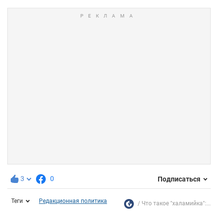
3
0
Подписаться
Теги
Редакционная политика
Что такое "халамийка":...